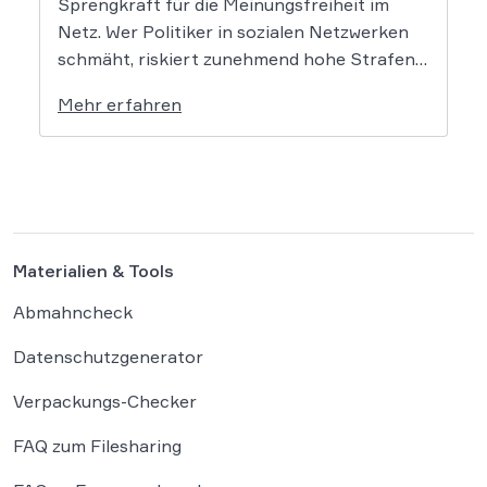
Sprengkraft für die Meinungsfreiheit im
Netz. Wer Politiker in sozialen Netzwerken
schmäht, riskiert zunehmend hohe Strafen.
Das Amtsgericht Öhringen hat nun gegen
Mehr erfahren
einen Facebook-Nutzer eine empfindliche
Geldstrafe verhängt, weil dieser den
Bundeskanzler als „Lügenfritz“ bezeichnete.
Der Fall wirft grundlegende Fragen über die
Grenzen der […]
Materialien & Tools
Abmahncheck
Datenschutzgenerator
Verpackungs-Checker
FAQ zum Filesharing