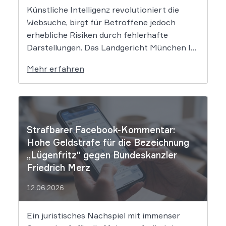
Künstliche Intelligenz revolutioniert die
Websuche, birgt für Betroffene jedoch
erhebliche Risiken durch fehlerhafte
Darstellungen. Das Landgericht München I
setzt dem Tech-Giganten Google nun klare
Mehr erfahren
rechtliche Grenzen. Werden durch die
automatisierten KI-Zusammenfassungen
falsche Tatsachen verbreitet, greift die
unmittelbare Haftung des
Suchmaschinenbetreibers. Das Landgericht
Strafbarer Facebook-Kommentar:
München I (LG München I) hat in […]
Hohe Geldstrafe für die Bezeichnung
„Lügenfritz“ gegen Bundeskanzler
Friedrich Merz
12.06.2026
Ein juristisches Nachspiel mit immenser