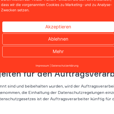
Sie brauchen rechtli
dass wir die vorgenannten Cookies zu Marketing- und zu Analyse-
eine kostenlose Erst
Zwecken setzen.
Kontaktformular.
Jetzt Kontakt au
Akzeptieren
Ablehnen
0221 / 951 563 0
Mehr
Impressum
|
Datenschutzerklärung
lten für den Auftragsverarb
nnt sind und beibehalten wurden, wird der Auftragsverarbe
 genommen, die Einhaltung der Datenschutzregelungen einz
enschutzgesetzes ist der Auftragsverarbeiter künftig für