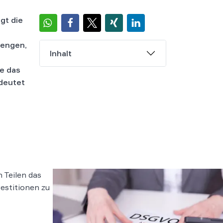
gt die
mengen,
Inhalt
e das
deutet
 Teilen das
estitionen zu