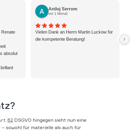
Aniloj Serrom
vor 1 Monat
n Renate
Vielen Dank an Herrn Martin Luckow für
H
die kompetente Beratung!
th
eit
im
s absolut
ex
fr
brillant
le
Situationen
in
cht. Dank
a
nten
co
gen der
So
atz?
t und ein
c
 werden.
st
th
Art.
82
DSGVO hingegen sieht nun eine
nt, loyal
do
 sowohl für materielle als auch für
t, ist bei
ha