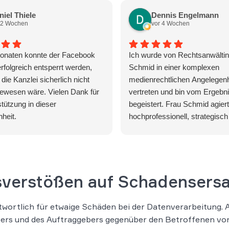
niel Thiele
Dennis Engelmann
 2 Wochen
vor 4 Wochen
onaten konnte der Facebook
Ich wurde von Rechtsanwälti
rfolgreich entsperrt werden,
Schmid in einer komplexen
die Kanzlei sicherlich nicht
medienrechtlichen Angelegenh
ewesen wäre. Vielen Dank für
vertreten und bin vom Ergebni
stützung in dieser
begeistert. Frau Schmid agiert
heit.
hochprofessionell, strategisch 
und behält auch in stressigen 
die absolute Ruhe und Übersi
ihrer erstklassigen Arbeit kon
existenzbedrohende Forderun
sverstößen auf Schadensers
Gegenseite komplett abgewehr
fantastisches Ergebnis erzielt
Wer eine Kanzlei sucht, die
twortlich für etwaige Schäden bei der Datenverarbeitung. 
Mandanteninteressen konseque
rs und des Auftraggebers gegenüber den Betroffenen vor –
und auf höchstem Niveau vertrit