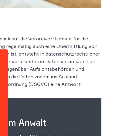
ick auf die Verantwortlichkeit für die
ng regelmäßig auch eine Übermittlung von
n ist, entsteht in datenschutzrechtlicher
z der verarbeiteten Daten verantwortlich
 wer gegenüber Aufsichtsbehörden und
wenn die Daten zudem ins Ausland
ndverordnung (DSGVO) eine Antwort.
 vom Anwalt