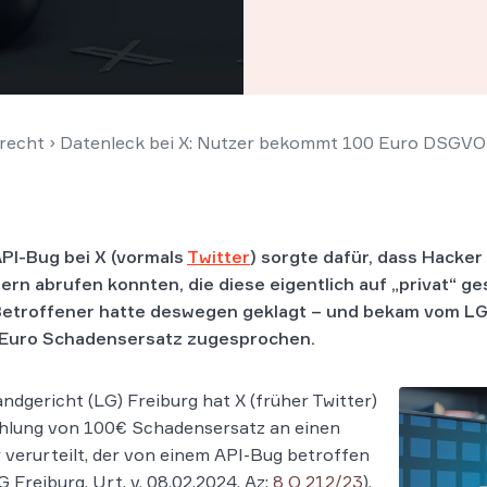
recht
›
Datenleck bei X: Nutzer bekommt 100 Euro DSGVO
API-Bug bei X (vormals
Twitter
) sorgte dafür, dass Hacke
ern abrufen konnten, die diese eigentlich auf „privat“ ges
Betroffener hatte deswegen geklagt – und bekam vom LG
Euro Schadensersatz zugesprochen.
ndgericht (LG) Freiburg hat X (früher Twitter)
ahlung von 100€ Schadensersatz an einen
 verurteilt, der von einem API-Bug betroffen
G Freiburg, Urt. v. 08.02.2024, Az:
8 O 212/23
).