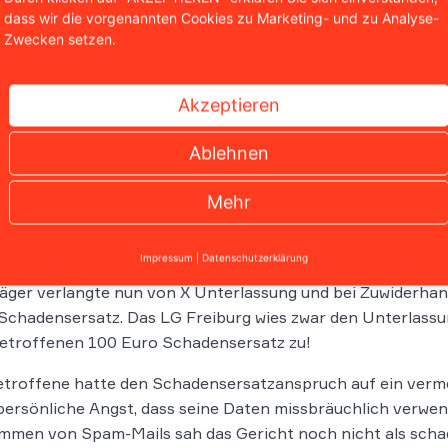
angebote
dass wir die vorgenannten Cookies zu Marketing- und zu Analyse-
unbefugt
Zwecken setzen.
hatten, 
wurde d
Akzeptieren
geschlos
Ablehnen
LG F
Bet
Mehr
Sch
Impressum
|
Datenschutzerklärung
äger verlangte nun von X Unterlassung und bei Zuwiderhan
Schadensersatz. Das LG Freiburg wies zwar den Unterlass
etroffenen 100 Euro Schadensersatz zu!
etroffene hatte den Schadensersatzanspruch auf ein ver
persönliche Angst, dass seine Daten missbräuchlich verwe
mmen von Spam-Mails sah das Gericht noch nicht als scha