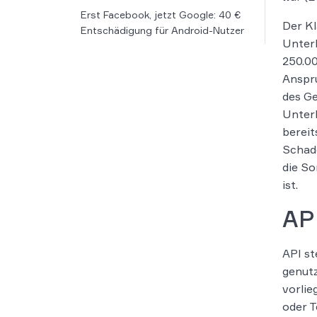
Erst Facebook, jetzt Google: 40 €
Der K
Entschädigung für Android-Nutzer
Unterl
250.00
Anspr
des Ge
Unter
bereit
Schad
die So
ist.
API
API st
genut
vorlie
oder T