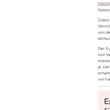
DSGV
Datenl
Zulet
Verstö
von d
Wirku
Der Eu
von Ve
missbr
je. De
erhal
vortra
E