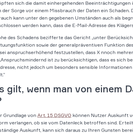
pften sich die damit einhergehenden Beeinträchtigungen im
n der Sorge vor einem Missbrauch der Daten ein Schaden. 
rauch kann unter den gegebenen Umständen auch als begrü
chlossen werden kann, dass die E-Mail-Adresse des Klägers
he des Schadens bezifferte das Gericht „unter Berücksich
uungsfunktion sowie der generalpräventiven Funktion des
sei anspruchserhöhend festzustellen, dass X nnoch mehr
„Anspruchsmindernd ist zu berücksichtigen, dass es sich be
dresse, nicht jedoch um besonders sensible Informatione
t.”
 gilt, wenn man von einem D
?
er Grundlage von
Art. 15 DSGVO
können Nutzer Auskunft v
orm verlangen, ob sie vom Datenleck betroffen sind. Erteil
ständige Auskunft, kann sich daraus zu Ihren Gunsten ber