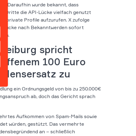
n. Daraufhin wurde bekannt, dass
e Dritte die API-Lücke vielfach genutzt
um private Profile aufzurufen. X zufolge
ie Lücke nach Bekanntwerden sofort
sen.
reiburg spricht
roffenem 100 Euro
adensersatz zu
dlung ein Ordnungsgeld von bis zu 250.000€
ungsanspruch ab, doch das Gericht sprach
mehrtes Aufkommen von Spam-Mails sowie
ndet würden, gestützt. Das vermehrte
densbegründend an – schließlich