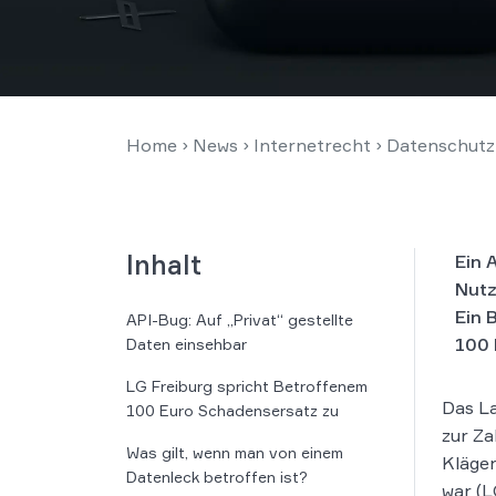
Home
›
News
›
Internetrecht
›
Datenschutz
Inhalt
Ein 
Nutz
Ein 
API-Bug: Auf „Privat“ gestellte
100 
Daten einsehbar
LG Freiburg spricht Betroffenem
Das La
100 Euro Schadensersatz zu
zur Z
Was gilt, wenn man von einem
Kläger
Datenleck betroffen ist?
war (L