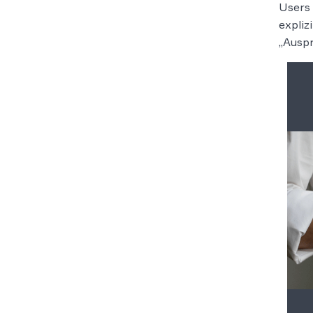
Users 
expliz
„Ausp