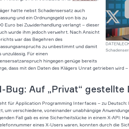
läger hatte nebst Schadensersatz auch
assung und ein Ordnungsgeld von bis zu
0 Euro bei Zuwiderhandlung verlangt – dieser
uch wurde ihm jedoch verwehrt. Nach Ansicht
richts war das Begehren des
DATENLECK b
lassungsanspruchs zu unbestimmt und damit
Schadenser
s unzulässig. Für einen
ensersatzanspruch hingegen genüge bereits
rge, dass mit den Daten des Klägers Unrat getrieben wird –
-Bug: Auf „Privat“ gestellte
eht für Application Programming Interfaces – zu Deutsch:
zt, um verschiedene, voneinander unabhängige Anwendunge
genden Fall gab es eine Sicherheitslücke in einem X-API: Hac
elefonnummer eines X-Users waren, konnten durch die Si