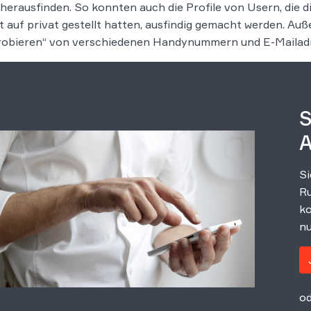
herausfinden. So konnten auch die Profile von Usern, die d
it auf privat gestellt hatten, ausfindig gemacht werden. 
robieren“ von verschiedenen Handynummern und E-Mailadre
S
A
Si
Ru
ko
nu
od