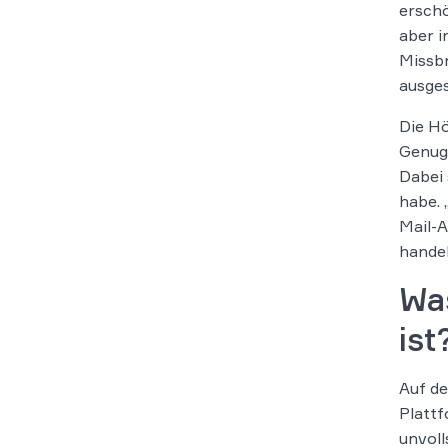
erschö
aber i
Missb
ausges
Die Hö
Genugt
Dabei 
habe. 
Mail-A
handel
Was
ist
Auf d
Plattf
unvoll