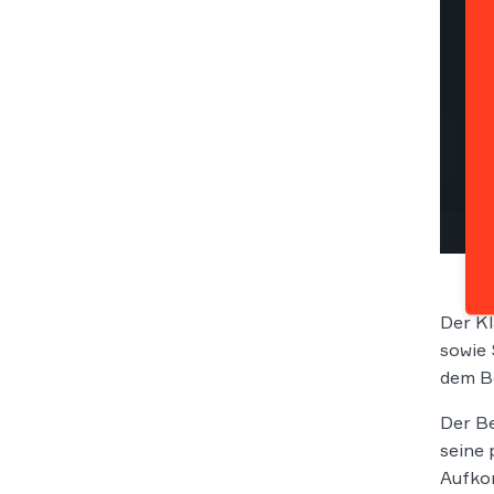
Der Kl
sowie 
dem B
Der B
seine 
Aufko