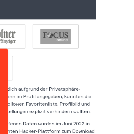
gentlich aufgrund der Privatsphäre-
n: Wenn im Profil angegeben, konnten die
ollower, Favoritenliste, Profilbild und
nstellungen explizit verhindern wollten.
griffenen Daten wurden im Juni 2022 in
ekannten Hacker-Plattform zum Download