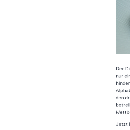
Der Di
nur ei
hinder
Alphab
den d
betrei
Wettbe
Jetzt 