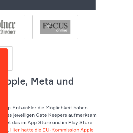
Apple, Meta und
B App-Entwickler die Möglichkeit haben
s des jeweiligen Gate Keepers aufmerksam
habet das im App Store und im Play Store
hren.
Hier hatte die EU-Kommission Apple