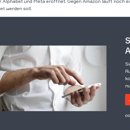
 Alphabet und Meta eröffnet. Gegen Amazon läuft noch e
et werden soll.
S
A
Si
Ru
ko
nu
od