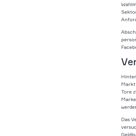
Wahlmö
Sektor
Anfor
Abschl
perso
Facebo
Ve
Hinter
Marktt
Tore z
Market
werden
Das Ve
versuc
Geldbu