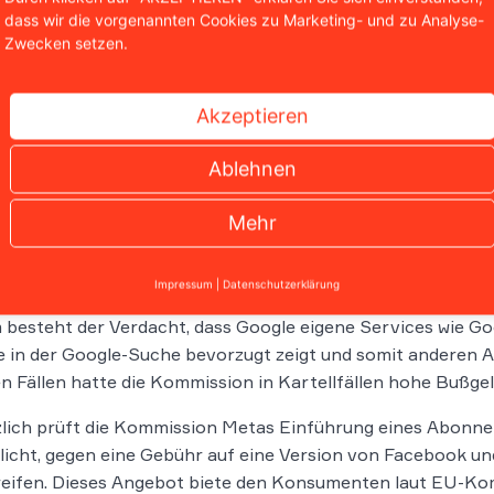
or kurzem kartellrechtlich mit einer Strafe von 1,84 Milliar
dass wir die vorgenannten Cookies zu Marketing- und zu Analyse-
ße, die die EU je gegen einen US-Technologiekonzern verh
Zwecken setzen.
schende Stellung auf dem Markt für den Vertrieb von Mus
ehmen wie Spotify daran, Nutzer über andere und günstig
Akzeptieren
deres Verfahren betrifft die Frage, ob Apple-Nutzer die au
Ablehnen
rdeinstellungen zu ändern, um alternative Browser oder S
efordert, dass ungewollte Apps problemlos entfernt werd
Mehr
one- und iPad-Benutzer dies tatsächlich mühelos bewerkst
über der Kommission und den Marktteilnehmern offen gewe
men und entsprechende Anpassungen vorgenommen.
Impressum
|
Datenschutzerklärung
besteht der Verdacht, dass Google eigene Services wie G
 in der Google-Suche bevorzugt zeigt und somit anderen A
n Fällen hatte die Kommission in Kartellfällen hohe Bußge
lich prüft die Kommission Metas Einführung eines Abonne
icht, gegen eine Gebühr auf eine Version von Facebook 
eifen. Dieses Angebot biete den Konsumenten laut EU-Kom