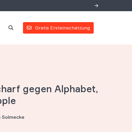
Gratis Ersteinschätzung
charf gegen Alphabet,
pple
an Solmecke