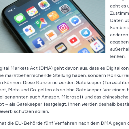
geht es 
Zustimmu
Daten üb
kombinie
anderen 
gegeben 
außerhal
lenken.
gital Markets Act (DMA) geht davon aus, dass es Digitalkonze
ne marktbeherrschende Stellung haben, sondern Konkurrent
n können. Diese Konzerne werden Gatekeeper (Torwächter)
et, Meta und Co. gelten als solche Gatekeeper. Vor einem
rei genannten auch Amazon, Microsoft und das chinesisch
bt – als Gatekeeper festgelegt. Ihnen werden deshalb besti
werb schützen sollen.
hat die EU-Behörde fünf Verfahren nach dem DMA gegen dr