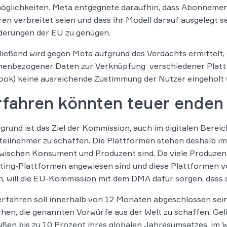
glichkeiten. Meta entgegnete daraufhin, dass Abonnements
en verbreitet seien und dass ihr Modell darauf ausgelegt se
derungen der EU zu genügen.
ießend wird gegen Meta aufgrund des Verdachts ermittelt,
nenbezogener Daten zur Verknüpfung verschiedener Plattf
ok) keine ausreichende Zustimmung der Nutzer eingeholt 
rfahren könnten teuer enden
grund ist das Ziel der Kommission, auch im digitalen Berei
eilnehmer zu schaffen. Die Plattformen stehen deshalb im 
wischen Konsument und Produzent sind. Da viele Produzent
ing-Plattformen angewiesen sind und diese Plattformen 
, will die EU-Kommission mit dem DMA dafür sorgen, dass si
rfahren soll innerhalb von 12 Monaten abgeschlossen sein
hen, die genannten Vorwürfe aus der Welt zu schaffen. Geli
ßen bis zu 10 Prozent ihres globalen Jahresumsatzes, im W