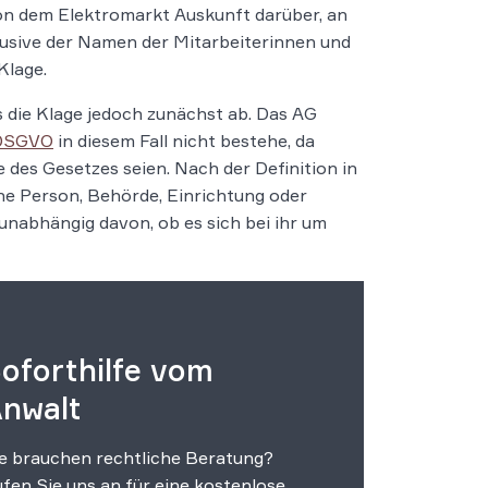
on dem Elektromarkt Auskunft darüber, an
lusive der Namen der Mitarbeiterinnen und
Klage.
es die Klage jedoch zunächst ab. Das AG
c DSGVO
in diesem Fall nicht bestehe, da
es Gesetzes seien. Nach der Definition in
che Person, Behörde, Einrichtung oder
unabhängig davon, ob es sich bei ihr um
oforthilfe vom
nwalt
e brauchen rechtliche Beratung?
fen Sie uns an für eine kostenlose