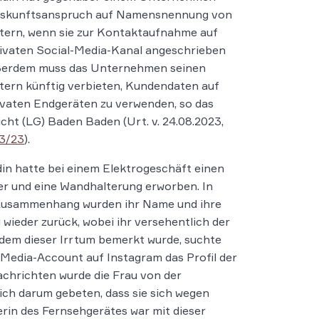
uskunftsanspruch auf Namensnennung von
tern, wenn sie zur Kontaktaufnahme auf
ivaten Social-Media-Kanal angeschrieben
ußerdem muss das Unternehmen seinen
tern künftig verbieten, Kundendaten auf
ivaten Endgeräten zu verwenden, so das
cht (LG) Baden Baden (Urt. v. 24.08.2023,
13/23
).
in hatte bei einem Elektrogeschäft einen
r und eine Wandhalterung erworben. In
Zusammenhang wurden ihr Name und ihre
wieder zurück, wobei ihr versehentlich der
hdem dieser Irrtum bemerkt wurde, suchte
-Media-Account auf Instagram das Profil der
achrichten wurde die Frau von der
ch darum gebeten, dass sie sich wegen
erin des Fernsehgerätes war mit dieser