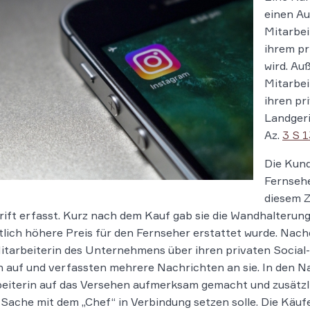
einen A
Mitarbei
ihrem pr
wird. A
Mitarbei
ihren pr
Landgeri
Az.
3 S 
Die Kund
Fernsehe
diesem 
ift erfasst. Kurz nach dem Kauf gab sie die Wandhalterung 
lich höhere Preis für den Fernseher erstattet wurde. Nac
itarbeiterin des Unternehmens über ihren privaten Social
 auf und verfassten mehrere Nachrichten an sie. In den N
eiterin auf das Versehen aufmerksam gemacht und zusätzli
 Sache mit dem „Chef“ in Verbindung setzen solle. Die Käuf