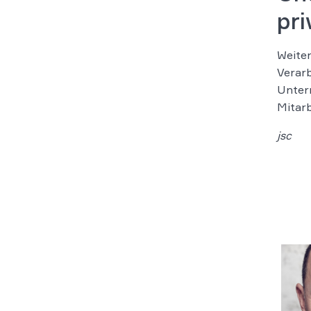
pr
Weiter
Verarb
Untern
Mitarb
jsc