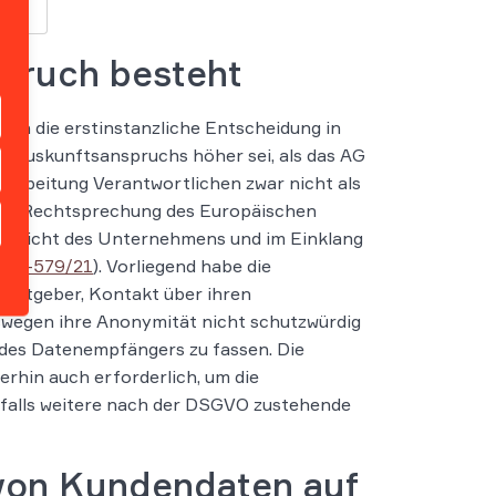
pruch besteht
egen die erstinstanzliche Entscheidung in
s Auskunftsanspruchs höher sei, als das AG
rarbeitung Verantwortlichen zwar nicht als
llen Rechtsprechung des Europäischen
Aufsicht des Unternehmens und im Einklang
z.
C-579/21
). Vorliegend habe die
beitgeber, Kontakt über ihren
eswegen ihre Anonymität nicht schutzwürdig
f des Datenempfängers zu fassen. Die
rhin auch erforderlich, um die
falls weitere nach der DSGVO zustehende
von Kundendaten auf