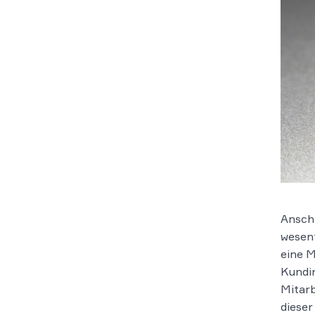
Anschr
wesent
eine M
Kundin
Mitarb
dieser