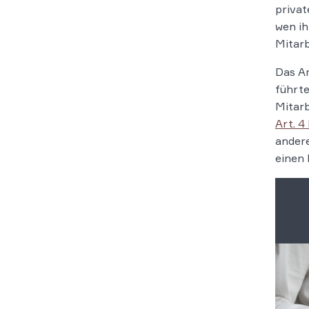
privat
wen ih
Mitarb
Das Am
führte
Mitarb
Art. 4
andere
einen 