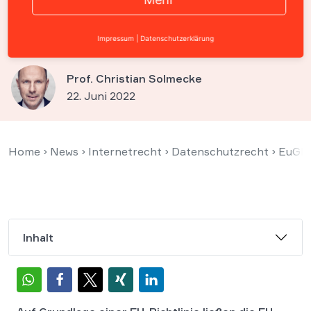
Fluggastdaten nur bei
Terrorgefahr
Impressum
|
Datenschutzerklärung
Prof. Christian Solmecke
22. Juni 2022
Home
›
News
›
Internetrecht
›
Datenschutzrecht
›
EuGH 
Inhalt