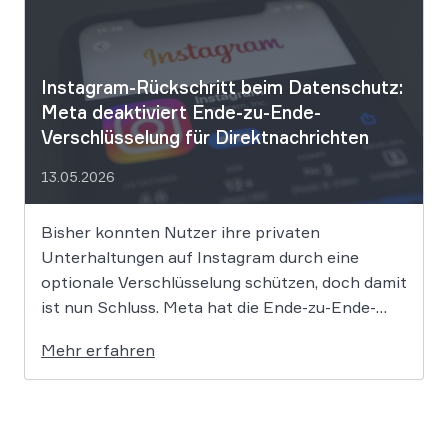
Datenschutz-Grundverordnung verstößt und
[…]
Instagram-Rückschritt beim Datenschutz:
Meta deaktiviert Ende-zu-Ende-
Verschlüsselung für Direktnachrichten
13.05.2026
Bisher konnten Nutzer ihre privaten
Unterhaltungen auf Instagram durch eine
optionale Verschlüsselung schützen, doch damit
ist nun Schluss. Meta hat die Ende-zu-Ende-
Verschlüsselung für Direktnachrichten offiziell
Mehr erfahren
eingestellt und schränkt damit den
Privatsphärenschutz auf der Plattform massiv
ein. Die Entscheidung des Mutterkonzerns
Meta, die Ende-zu-Ende-Verschlüsselung (E2EE)