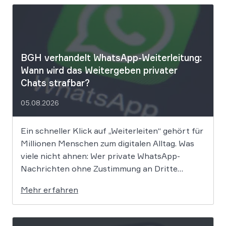
BGH verhandelt WhatsApp-Weiterleitung:
Wann wird das Weitergeben privater
Chats strafbar?
05.08.2026
Ein schneller Klick auf „Weiterleiten“ gehört für
Millionen Menschen zum digitalen Alltag. Was
viele nicht ahnen: Wer private WhatsApp-
Nachrichten ohne Zustimmung an Dritte
weitergibt, bewegt sich juristisch auf extrem
Mehr erfahren
dünnem Eis. Der Bundesgerichtshof befasst
sich derzeit mit der Frage, ob eine solche
Weitergabe gegen die europäische