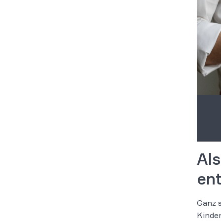
Al
en
Ganz s
Kinde