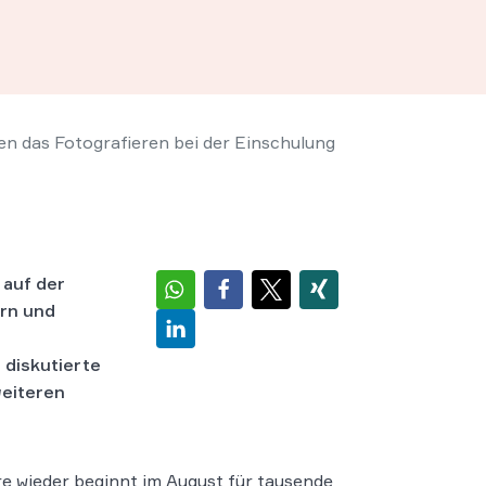
 das Fotografieren bei der Einschulung
 auf der
ern und
r
 diskutierte
weiteren
re wieder beginnt im August für tausende