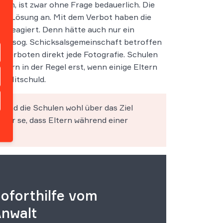
fen, ist zwar ohne Frage bedauerlich. Die
here Lösung an. Mit dem Verbot haben die
n reagiert. Denn hätte auch nur ein
rn als sog. Schicksalsgemeinschaft betroffen
 verboten direkt jede Fotografie. Schulen
dern in der Regel erst, wenn einige Eltern
se Mitschuld.
sind die Schulen wohl über das Ziel
per se, dass Eltern während einer
oforthilfe vom
nwalt