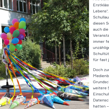
Erstkläs
Lebens“.
Schullau
diesen S
auch die
Veranst
immer fe
unzählig
Schultüt
für fast
Doch zu
Medienbe
Grundsch
weitere 
Einschul
Datensc
hatten –