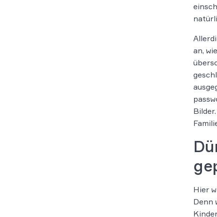
einsch
natürl
Allerd
an, wi
übersc
geschl
ausgeg
passwo
Bilder
Famili
Dür
ge
Hier w
Denn w
Kinder