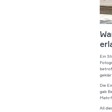
Wa
er
Ein St
Fotogr
betrof
geklär
Die Ei
gab Be
Mehrfa
All di