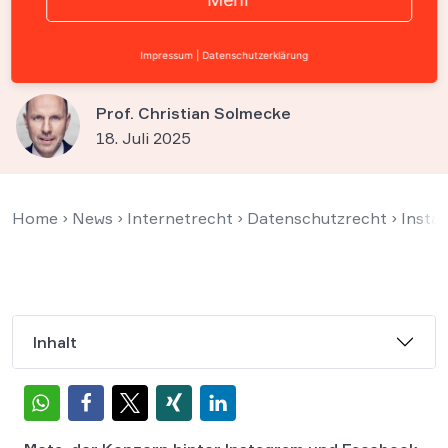
„Meta Business Tools“ – Ihre
Chance auf Entschädigung
Impressum
|
Datenschutzerklärung
Prof. Christian Solmecke
18. Juli 2025
Home
›
News
›
Internetrecht
›
Datenschutzrecht
›
Insta
Inhalt