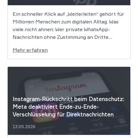
Ein schneller Klick auf „Weiterleiten“ gehört für
Millionen Menschen zum digitalen Alltag. Was
viele nicht ahnen: Wer private WhatsApp-
Nachrichten ohne Zustimmung an Dritte
weitergibt, bewegt sich juristisch auf extrem
Mehr erfahren
dünnem Eis. Der Bundesgerichtshof befasst
sich derzeit mit der Frage, ob eine solche
Weitergabe gegen die europäische
Datenschutz-Grundverordnung verstößt und
[…]
Instagram-Rückschritt beim Datenschutz:
Meta deaktiviert Ende-zu-Ende-
Verschlüsselung für Direktnachrichten
13.05.2026