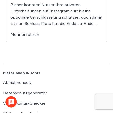
Bisher konnten Nutzer ihre privaten
Unterhaltungen auf Instagram durch eine
optionale Verschlüsselung schützen, doch damit
ist nun Schluss. Meta hat die Ende-zu-Ende-
Verschlüsselung für Direktnachrichten offiziell
Mehr erfahren
eingestellt und schränkt damit den
Privatsphärenschutz auf der Plattform massiv
ein. Die Entscheidung des Mutterkonzerns
Meta, die Ende-zu-Ende-Verschlüsselung (E2EE)
auf Instagram zu deaktivieren, markiert […]
Materialien & Tools
Abmahncheck
Datenschutzgenerator
Verpackungs-Checker