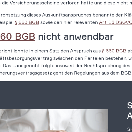
 die Versicherungsscheine verloren hatte und diese nicht 
urchsetzung dieses Auskunftsanspruches benannte der Klä
eispiel
§ 660 BGB
sowie den hier relevanten
Art. 15 DSGV
660 BGB
nicht anwendbar
richt lehnte in einem Satz den Anspruch aus
§ 660 BGB
ab
ftsbesorgungsvertrag zwischen den Parteien bestehen, wa
ei. Das Landgericht folgte insoweit der Rechtsprechung de
herungsvertragsgesetz geht den Regelungen aus dem BGB al
S
A
Si