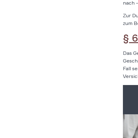
nach –
Zur D
zum B
§ 
Das Ge
Geschä
Fall s
Versic