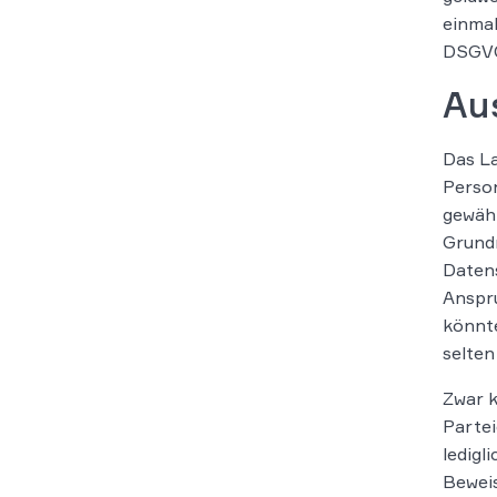
einmal
DSGVO 
Aus
Das La
Person
gewähr
Grund
Datens
Anspru
könnte
selten
Zwar k
Partei
ledigl
Beweis