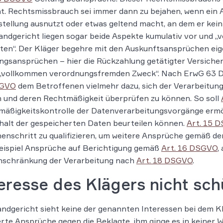
t. Rechtsmissbrauch sei immer dann zu bejahen, wenn ein
tellung ausnutzt oder etwas geltend macht, an dem er kei
ndgericht liegen sogar beide Aspekte kumulativ vor und „v
ten“. Der Kläger begehre mit den Auskunftsansprüchen eig
ngsansprüchen – hier die Rückzahlung getätigter Versicher
 „vollkommen verordnungsfremden Zweck“. Nach ErwG 63 D
SGVO
dem Betroffenen vielmehr dazu, sich der Verarbeitu
n und deren Rechtmäßigkeit überprüfen zu können. So soll
mäßigkeitskontrolle der Datenverarbeitungsvorgänge ermö
halt der gespeicherten Daten beurteilen können.
Art. 15 
enschritt zu qualifizieren, um weitere Ansprüche gemäß 
eispiel Ansprüche auf Berichtigung gemäß
Art. 16 DSGVO
,
inschränkung der Verarbeitung nach
Art. 18 DSGVO
.
eresse des Klägers nicht sc
ndgericht sieht keine der genannten Interessen bei dem Kl
rte Ansprüche gegen die Beklagte, ihm ginge es in keiner 