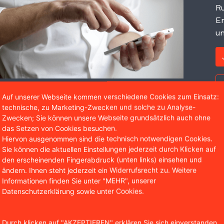
Ru
Er
un
Auf unserer Webseite kommen verschiedene Cookies zum Einsatz:
technische, zu Marketing-Zwecken und solche zu Analyse-
Zwecken; Sie können unsere Webseite grundsätzlich auch ohne
das Setzen von Cookies besuchen.
Hiervon ausgenommen sind die technisch notwendigen Cookies.
Wir sind bekannt aus
Sie können die aktuellen Einstellungen jederzeit durch Klicken auf
den erscheinenden Fingerabdruck (unten links) einsehen und
ändern. Ihnen steht jederzeit ein Widerrufsrecht zu. Weitere
Informationen finden Sie unter "MEHR", unserer
Datenschutzerklärung sowie unter Cookies.
Durch klicken auf "AKZEPTIEREN" erklären Sie sich einverstanden,