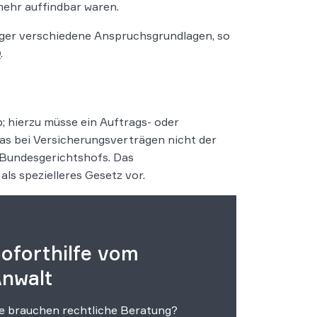
mehr auffindbar waren.
ger verschiedene Anspruchsgrundlagen, so
O
.
; hierzu müsse ein Auftrags- oder
s bei Versicherungsverträgen nicht der
s Bundesgerichtshofs. Das
s spezielleres Gesetz vor.
oforthilfe vom
nwalt
e brauchen rechtliche Beratung?