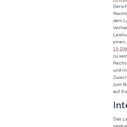
Gerich
Rechts
dem La
Verhal
Leistu
einen
15 D
zu sei
Recht
und In
Zwisch
zum B
auf E
Int
Das La
geldwe