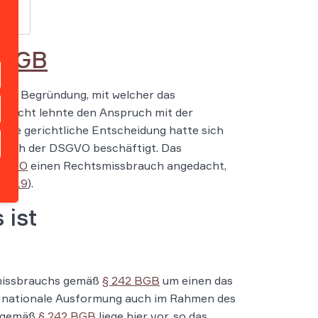
 BGB
 die Begründung, mit welcher das
Gericht lehnte den Anspruch mit der
ine gerichtliche Entscheidung hatte sich
nach der DSGVO beschäftigt. Das
DSGVO
einen Rechtsmissbrauch angedacht,
72/19
).
 ist
smissbrauchs gemäß
§ 242 BGB
um einen das
s nationale Ausformung auch im Rahmen des
s gemäß
§ 242 BGB
liege hier vor, so das