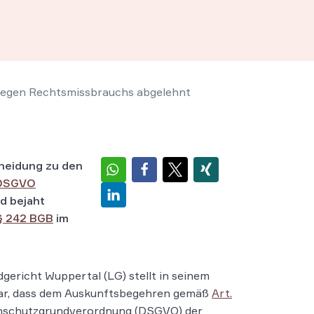
egen Rechtsmissbrauchs abgelehnt
cheidung zu den
 DSGVO
nd bejaht
§ 242 BGB
im
gericht Wuppertal (LG) stellt in seinem
lar, dass dem Auskunftsbegehren gemäß
Art.
schutzgrundverordnung (DSGVO) der