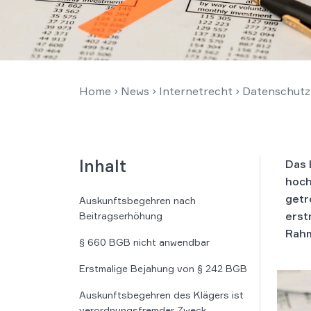
Home
›
News
›
Internetrecht
›
Datenschutz
Inhalt
Das 
hoch
getr
Auskunftsbegehren nach
erst
Beitragserhöhung
Rah
§ 660 BGB nicht anwendbar
Erstmalige Bejahung von § 242 BGB
Auskunftsbegehren des Klägers ist
verordnungsfremder Zweck