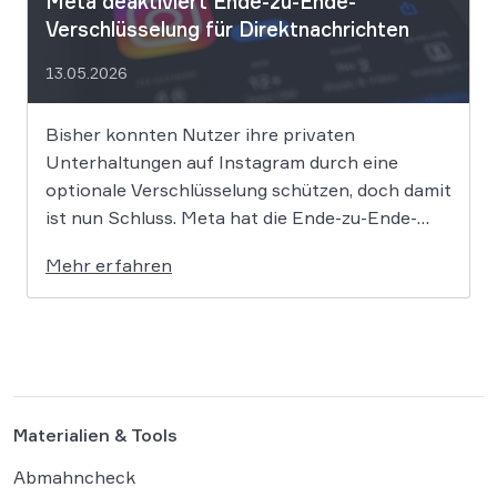
Meta deaktiviert Ende-zu-Ende-
Verschlüsselung für Direktnachrichten
13.05.2026
Bisher konnten Nutzer ihre privaten
Unterhaltungen auf Instagram durch eine
optionale Verschlüsselung schützen, doch damit
ist nun Schluss. Meta hat die Ende-zu-Ende-
Verschlüsselung für Direktnachrichten offiziell
Mehr erfahren
eingestellt und schränkt damit den
Privatsphärenschutz auf der Plattform massiv
ein. Die Entscheidung des Mutterkonzerns
Meta, die Ende-zu-Ende-Verschlüsselung (E2EE)
auf Instagram zu deaktivieren, markiert […]
Materialien & Tools
Abmahncheck