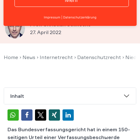
Geheimdienstreform
Impressum
|
Datenschutzerklärung
Prof. Christian Solmecke
27. April 2022
Home
›
News
›
Internetrecht
›
Datenschutzrecht
›
Niede
Inhalt
Das Bundesverfassungsgericht hat in einem 150-
seitigen Urteil einer Verfassungsbeschwerde