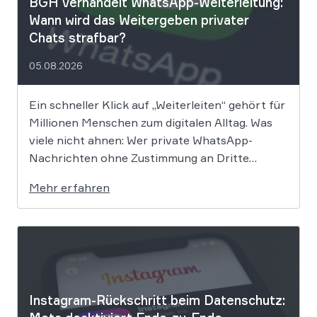
BGH verhandelt WhatsApp-Weiterleitung:
Wann wird das Weitergeben privater
Chats strafbar?
05.08.2026
Ein schneller Klick auf „Weiterleiten“ gehört für
Millionen Menschen zum digitalen Alltag. Was
viele nicht ahnen: Wer private WhatsApp-
Nachrichten ohne Zustimmung an Dritte
weitergibt, bewegt sich juristisch auf extrem
Mehr erfahren
dünnem Eis. Der Bundesgerichtshof befasst
sich derzeit mit der Frage, ob eine solche
Weitergabe gegen die europäische
Datenschutz-Grundverordnung verstößt und
[…]
Instagram-Rückschritt beim Datenschutz: