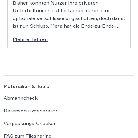
Bisher konnten Nutzer ihre privaten
Unterhaltungen auf Instagram durch eine
optionale Verschlüsselung schützen, doch damit
ist nun Schluss. Meta hat die Ende-zu-Ende-
Verschlüsselung für Direktnachrichten offiziell
Mehr erfahren
eingestellt und schränkt damit den
Privatsphärenschutz auf der Plattform massiv
ein. Die Entscheidung des Mutterkonzerns
Meta, die Ende-zu-Ende-Verschlüsselung (E2EE)
auf Instagram zu deaktivieren, markiert […]
Materialien & Tools
Abmahncheck
Datenschutzgenerator
Verpackungs-Checker
FAQ zum Filesharing