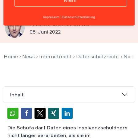
Löschungsanspruch
Impressum
|
Datenschutzerklärung
Prof. Christian Solmecke
08. Juni 2022
Home
›
News
›
Internetrecht
›
Datenschutzrecht
›
Niede
Inhalt
Die Schufa darf Daten eines Insolvenzschuldners
nicht länger verarbeiten, als sie im