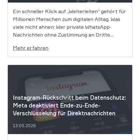
Ein schneller Klick auf „Weiterleiten“ gehört für
Millionen Menschen zum digitalen Alltag. Was
viele nicht ahnen: Wer private WhatsApp-
Nachrichten ohne Zustimmung an Dritte
weitergibt, bewegt sich juristisch auf extrem
Mehr erfahren
dünnem Eis. Der Bundesgerichtshof befasst
sich derzeit mit der Frage, ob eine solche
Weitergabe gegen die europäische
Datenschutz-Grundverordnung verstößt und
[…]
Instagram-Rückschritt beim Datenschutz:
Meta deaktiviert Ende-zu-Ende-
Verschlüsselung für Direktnachrichten
13.05.2026