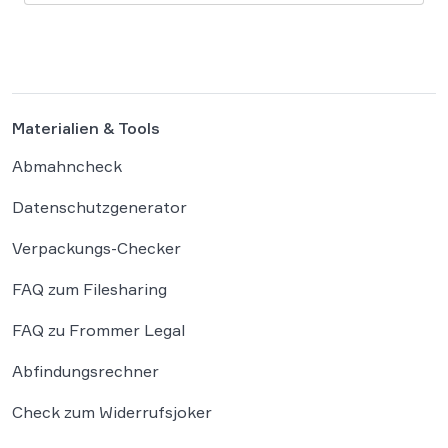
Privatsphärenschutz auf der Plattform massiv
ein. Die Entscheidung des Mutterkonzerns
Meta, die Ende-zu-Ende-Verschlüsselung (E2EE)
auf Instagram zu deaktivieren, markiert […]
Materialien & Tools
Abmahncheck
Datenschutzgenerator
Verpackungs-Checker
FAQ zum Filesharing
FAQ zu Frommer Legal
Abfindungsrechner
Check zum Widerrufsjoker