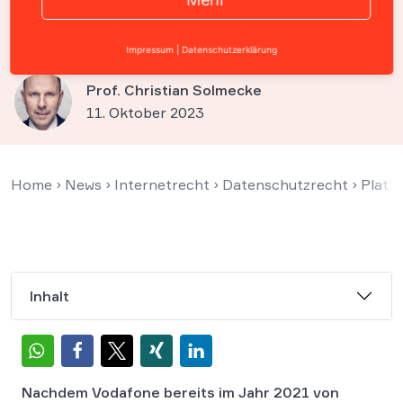
Vodafone weist Vorwürfe
zurück
Impressum
|
Datenschutzerklärung
Prof. Christian Solmecke
11. Oktober 2023
Home
›
News
›
Internetrecht
›
Datenschutzrecht
›
Platt
Inhalt
Nachdem Vodafone bereits im Jahr 2021 von