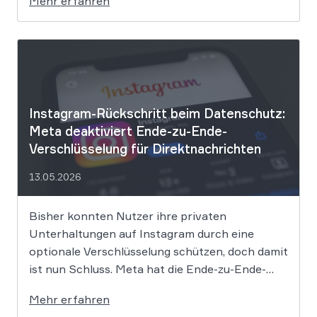
Mehr erfahren
dünnem Eis. Der Bundesgerichtshof befasst
sich derzeit mit der Frage, ob eine solche
Weitergabe gegen die europäische
Datenschutz-Grundverordnung verstößt und
[…]
Instagram-Rückschritt beim Datenschutz:
Meta deaktiviert Ende-zu-Ende-
Verschlüsselung für Direktnachrichten
13.05.2026
Bisher konnten Nutzer ihre privaten
Unterhaltungen auf Instagram durch eine
optionale Verschlüsselung schützen, doch damit
ist nun Schluss. Meta hat die Ende-zu-Ende-
Verschlüsselung für Direktnachrichten offiziell
Mehr erfahren
eingestellt und schränkt damit den