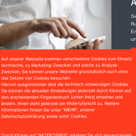
A
Si
Ru
Er
un
Auf unserer Webseite kommen verschiedene Cookies zum Einsatz:
technische, zu Marketing-Zwecken und solche zu Analyse-
Zwecken; Sie können unsere Webseite grundsätzlich auch ohne
das Setzen von Cookies besuchen.
Hiervon ausgenommen sind die technisch notwendigen Cookies.
Sie können die aktuellen Einstellungen jederzeit durch Klicken auf
den erscheinenden Fingerabdruck (unten links) einsehen und
ändern. Ihnen steht jederzeit ein Widerrufsrecht zu. Weitere
Wir sind bekannt aus
Informationen finden Sie unter "MEHR", unserer
Datenschutzerklärung sowie unter Cookies.
Durch klicken auf "AKZEPTIEREN" erklären Sie sich einverstanden,