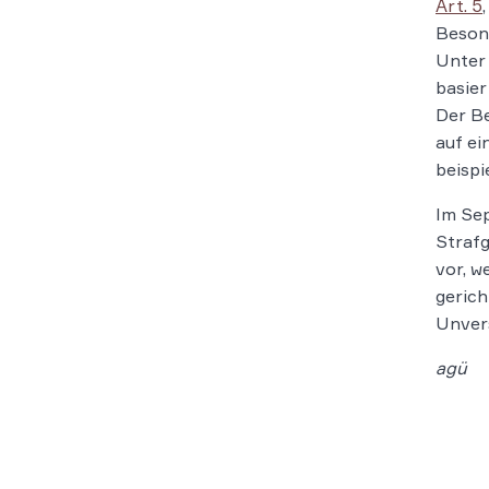
Art. 5
Besond
Unter 
basier
Der Be
auf ei
beispi
Im Se
Straf
vor, w
gerich
Unvers
agü