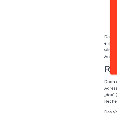
Das Ve
eine g
wird z
Angrif
Re
Doch w
Adress
„dox“ 
Recher
Das V