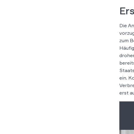
Ers
Die An
vorzug
zum Be
Häufig
drohen
bereit
Staats
ein. K
Verbre
erst a