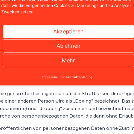
dass wir die vorgenannten Cookies zu Marketing- und zu Analyse-
Zwecken setzen.
Akzeptieren
röffentlichen von Namen und Daten politischer Gegner ist
Ablehnen
ängige Praxis. Und selbst wenn es in Folge der Aktion nich
umindest ein Gefühl der Bedrohung hervorgerufen. Schließ
Mehr
fen auf sich, ihre Familie oder ihr Eigentum rechnen.
chtliche Einordnung des Dox
Impressum
|
Datenschutzerklärung
ie genau steht es eigentlich um die Strafbarkeit derartig
e einer anderen Person wird als „Doxing“ bezeichnet. Das 
(documents) und „dropping“ zusammen und bezeichnet nach 
che von personenbezogenen Daten, die dann ohne Erlaubni
eröffentlichen von personenbezogenen Daten ohne Zusti