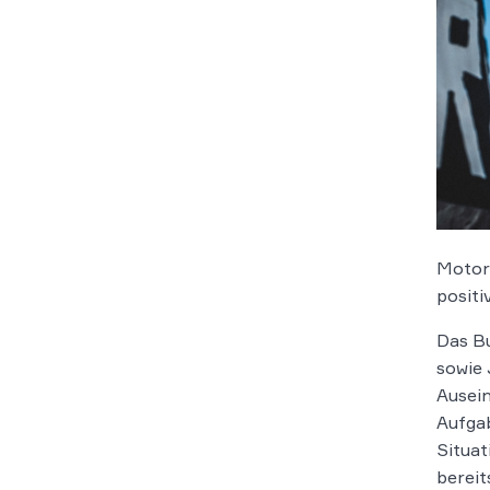
Motorr
positi
Das Bu
sowie 
Ausein
Aufgab
Situat
bereit