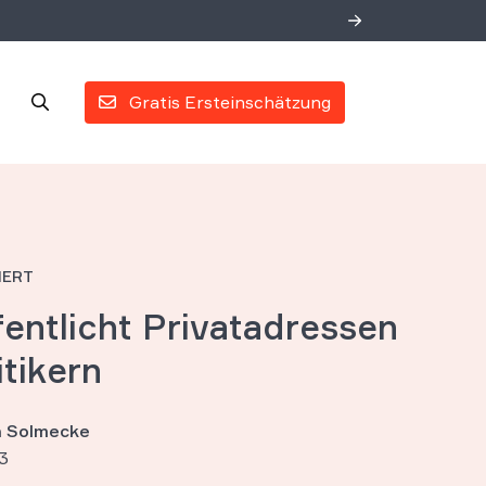
Gratis Ersteinschätzung
IERT
fentlicht Privatadressen
tikern
an Solmecke
3