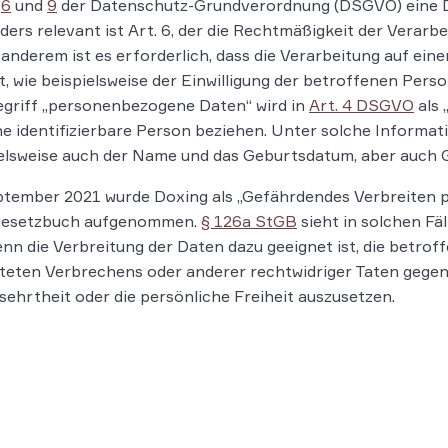
,
6
und
9
der Datenschutz-Grundverordnung (DSGVO) eine Da
ers relevant ist Art. 6, der die Rechtmäßigkeit der Verar
anderem ist es erforderlich, dass die Verarbeitung auf e
t, wie beispielsweise der Einwilligung der betroffenen Person
griff „personenbezogene Daten“ wird in
Art. 4 DSGVO
als 
ne identifizierbare Person beziehen. Unter solche Informat
elsweise auch der Name und das Geburtsdatum, aber auch 
ptember 2021 wurde Doxing als „Gefährdendes Verbreiten 
gesetzbuch aufgenommen.
§ 126a StGB
sieht in solchen Fä
enn die Verbreitung der Daten dazu geeignet ist, die betro
teten Verbrechens oder anderer rechtwidriger Taten gegen 
ehrtheit oder die persönliche Freiheit auszusetzen.