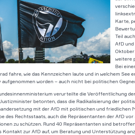
verschi
linksext
Karte, p
Bewertu
Teil auc
AfD und 
Oktober 
weitere 
Bei eine
ad fahre, wie das Kennzeichen laute und in welchem See er 
v aufgenommen worden – auch nicht bei politischen Gegner
ndesinnenministerium verurteilte die Veröffentlichung de
Justizminister betonten, dass die Radikalisierung der polit
andersetzung mit der AfD mit politischen und friedlichen M
e des Rechtsstaats, auch die Repräsentanten der AfD vor 
ionen zu schützen. Rund 40 Repräsentanten sind betroffe
s Kontakt zur AfD auf, um Beratung und Unterstützung anz