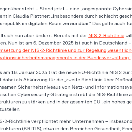
genüber steht – Stand jetzt – eine „angespannte Cybersich
entin Claudia Plattner: „Insbesondere durch schlecht gesch
republik im digitalen Raum verwundbar.“ Das gelte auch fü
ll sich nun aber ändern. Bereits mit der
NIS-2-Richtlinie
wil
en. Nun ist am 6. Dezember 2025 ist auch in Deutschland 
msetzung der NIS-2-Richtlinie und zur Regelung wesentlic
mationssicherheitsmanagements in der Bundesverwaltung“
s am 16. Januar 2023 trat die neue EU-Richtlinie NIS 2 zur
t dabei als Abkürzung für die „zweite Richtlinie über Maß
samen Sicherheitsniveaus von Netz- und Informationssyste
ischen Cybersecurity-Strategie strebt die NIS-Richtlinie an
trukturen zu stärken und in der gesamten EU „ein hohes 
zustellen.
S-2-Richtlinie verpflichtet mehr Unternehmen – insbesond
trukturen (KRITIS), etwa in den Bereichen Gesundheit, Ene