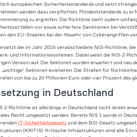
tlich europäischen Sicherheitsstandards und setzt streng
nehmen werden dazu verpflichtet, Mindeststandards zu er
minimierung zu ergreifen. Die Richtlinie sieht zudem umfan
heitsvorfällen vor sowie schärfere Sanktionen bei Verstö
en den EU-Staaten bei der Abwehr von Cyberangriffen ve
ersetzt die im Jahr 2016 verabschiedete NIS-Richtlinie, di
rk- und Informationssystemen. Dabei weist die NIS-2-Richt
igen Version auf. Die Sektoren wurden erweitert und neu def
 „wichtige“ Sektoren existieren. Die Strafen für Nichteinh
rafen von bis zu 20 Millionen Euro oder vier Prozent des g
setzung in Deutschland
S 2-Richtlinie ist allerdings in Deutschland nicht direkt a
ales Recht umgesetzt werden. Bereits NIS 1 wurde in Deutsc
ierenden
IT-Sicherheitsgesetz
und dem BSI-Gesetz umgesetzt
trukturen (KRITIS). Kritische Infrastrukturen sind alle Einr