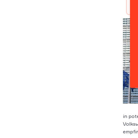
in pot
Volksw
empfin