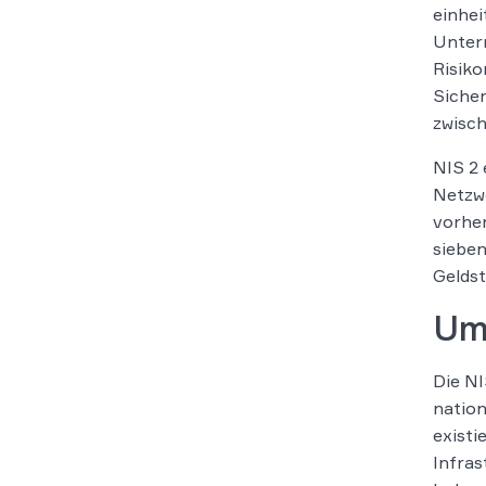
einhei
Unter
Risiko
Sicher
zwisch
NIS 2 
Netzwe
vorher
sieben
Geldst
Um
Die NI
nation
exist
Infras