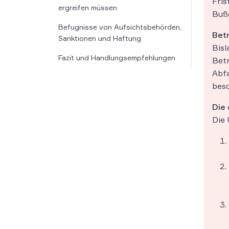
Fris
ergreifen müssen
Bußg
Befugnisse von Aufsichtsbehörden,
Betr
Sanktionen und Haftung
Bisl
Fazit und Handlungsempfehlungen
Betr
Abfa
besc
Die 
Die 