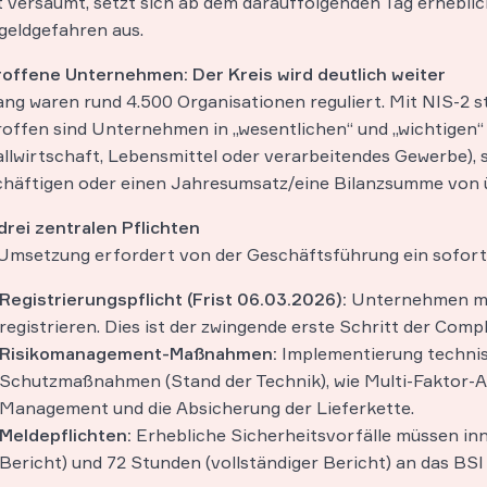
t versäumt, setzt sich ab dem darauffolgenden Tag erhebli
eldgefahren aus.
offene Unternehmen: Der Kreis wird deutlich weiter
ang waren rund 4.500 Organisationen reguliert. Mit NIS-2 st
offen sind Unternehmen in „wesentlichen“ und „wichtigen“ 
llwirtschaft, Lebensmittel oder verarbeitendes Gewerbe), 
häftigen oder einen Jahresumsatz/eine Bilanzsumme von ü
drei zentralen Pflichten
Umsetzung erfordert von der Geschäftsführung ein soforti
Registrierungspflicht (Frist 06.03.2026):
Unternehmen müs
registrieren. Dies ist der zwingende erste Schritt der Comp
Risikomanagement-Maßnahmen:
Implementierung technis
Schutzmaßnahmen (Stand der Technik), wie Multi-Faktor-A
Management und die Absicherung der Lieferkette.
Meldepflichten:
Erhebliche Sicherheitsvorfälle müssen inn
Bericht) und 72 Stunden (vollständiger Bericht) an das BS