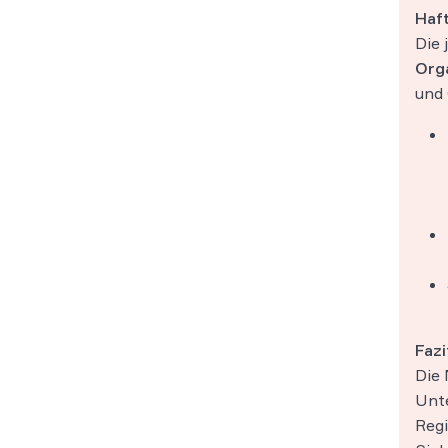
Haf
Die 
Org
und
Faz
Die 
Unte
Regi