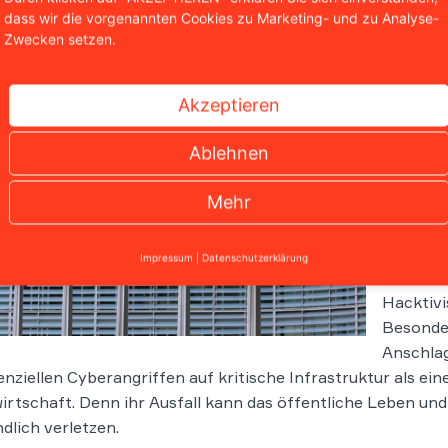
dass wir die vorgenannten Cookies zu Marketing- und zu Analyse-
Zwecken setzen.
Die 
Akzeptieren
Die sich
darüber 
Ablehnen
deutlich
Mehr
die Ukra
Israel ze
im digit
Impressum
|
Datenschutzerklärung
sich zun
Hacktivi
Besonder
Anschlag
enziellen Cyberangriffen auf kritische Infrastruktur als ein
irtschaft. Denn ihr Ausfall kann das öffentliche Leben und
dlich verletzen.