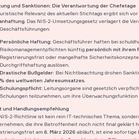
tung und Sanktionen: Die Verantwortung der Chefetage
juristische Relevanz des aktuellen Stichtags ergibt sich vor
anhaftung
. Das NIS-2-Umsetzungsgesetz verlagert die Ver
 Geschäftsführungen:
Persönliche Haftung:
Geschäftsführer haften bei schuldh
Risikomanagementpflichten künftig
persönlich mit ihrem
Registrierungsfrist oder mangelhafte Sicherheitskonzepte
Durchgriffshaftung auslösen.
Drastische Bußgelder:
Bei Nichtbeachtung drohen Sankti
% des weltweiten Jahresumsatzes
.
Schulungspflicht:
Leitungsorgane sind gesetzlich verpflich
Schulungen teilzunehmen, um ihre Überwachungsfunktion 
it und Handlungsempfehlung
NIS-2-Richtlinie ist kein rein IT-technisches Thema, sonder
rnehmen, die ihre Betroffenheit noch nicht final geklärt ha
strierungsfrist am
6. März 2026
abläuft, ist eine sofortig