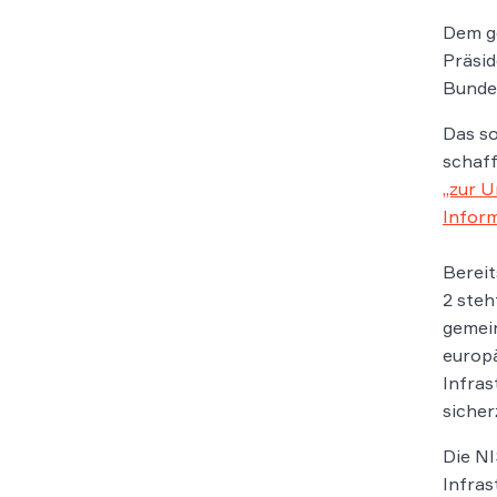
Dem ge
Präsid
Bundes
Das so
schaff
„zur U
Infor
Bereit
2 steh
gemein
europä
Infras
sicher
Die NI
Infras