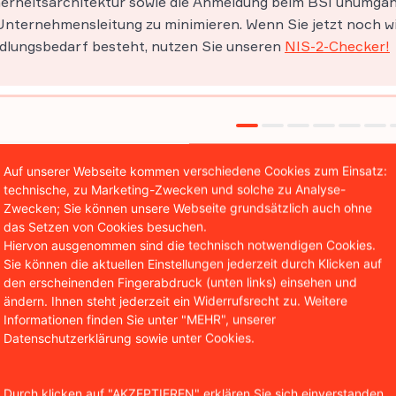
erheitsarchitektur sowie die Anmeldung beim BSI unumgäng
Unternehmensleitung zu minimieren. Wenn Sie jetzt noch 
dlungsbedarf besteht, nutzen Sie unseren
NIS-2-Checker!
Auf unserer Webseite kommen verschiedene Cookies zum Einsatz:
technische, zu Marketing-Zwecken und solche zu Analyse-
Zwecken; Sie können unsere Webseite grundsätzlich auch ohne
das Setzen von Cookies besuchen.
Hiervon ausgenommen sind die technisch notwendigen Cookies.
Sie können die aktuellen Einstellungen jederzeit durch Klicken auf
den erscheinenden Fingerabdruck (unten links) einsehen und
ändern. Ihnen steht jederzeit ein Widerrufsrecht zu. Weitere
Informationen finden Sie unter "MEHR", unserer
Datenschutzerklärung sowie unter Cookies.
Durch klicken auf "AKZEPTIEREN" erklären Sie sich einverstanden,