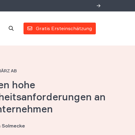
Gratis Ersteinschätzung
MÄRZ AB
en hohe
heitsanforderungen an
nternehmen
an Solmecke