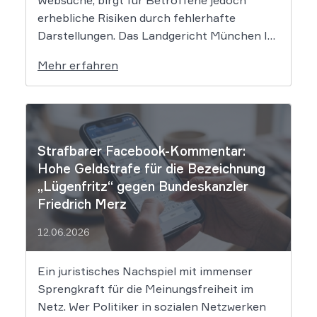
erhebliche Risiken durch fehlerhafte
Darstellungen. Das Landgericht München I
setzt dem Tech-Giganten Google nun klare
Mehr erfahren
rechtliche Grenzen. Werden durch die
automatisierten KI-Zusammenfassungen
falsche Tatsachen verbreitet, greift die
unmittelbare Haftung des
Suchmaschinenbetreibers. Das Landgericht
Strafbarer Facebook-Kommentar:
München I (LG München I) hat in […]
Hohe Geldstrafe für die Bezeichnung
„Lügenfritz“ gegen Bundeskanzler
Friedrich Merz
12.06.2026
Ein juristisches Nachspiel mit immenser
Sprengkraft für die Meinungsfreiheit im
Netz. Wer Politiker in sozialen Netzwerken