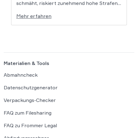
schmäht, riskiert zunehmend hohe Strafen.
Das Amtsgericht Öhringen hat nun gegen
Mehr erfahren
einen Facebook-Nutzer eine empfindliche
Geldstrafe verhängt, weil dieser den
Bundeskanzler als „Lügenfritz“ bezeichnete.
Der Fall wirft grundlegende Fragen über die
Grenzen der […]
Materialien & Tools
Abmahncheck
Datenschutzgenerator
Verpackungs-Checker
FAQ zum Filesharing
FAQ zu Frommer Legal