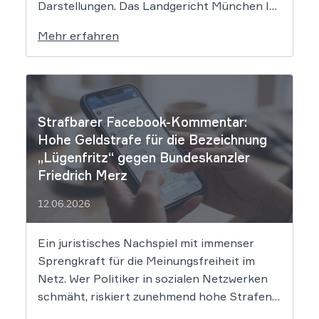
Darstellungen. Das Landgericht München I
setzt dem Tech-Giganten Google nun klare
Mehr erfahren
rechtliche Grenzen. Werden durch die
automatisierten KI-Zusammenfassungen
falsche Tatsachen verbreitet, greift die
unmittelbare Haftung des
Suchmaschinenbetreibers. Das Landgericht
Strafbarer Facebook-Kommentar:
München I (LG München I) hat in […]
Hohe Geldstrafe für die Bezeichnung
„Lügenfritz“ gegen Bundeskanzler
Friedrich Merz
12.06.2026
Ein juristisches Nachspiel mit immenser
Sprengkraft für die Meinungsfreiheit im
Netz. Wer Politiker in sozialen Netzwerken
schmäht, riskiert zunehmend hohe Strafen.
Das Amtsgericht Öhringen hat nun gegen