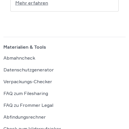
Mehr erfahren
einen Facebook-Nutzer eine empfindliche
Geldstrafe verhängt, weil dieser den
Bundeskanzler als „Lügenfritz“ bezeichnete.
Der Fall wirft grundlegende Fragen über die
Grenzen der […]
Materialien & Tools
Abmahncheck
Datenschutzgenerator
Verpackungs-Checker
FAQ zum Filesharing
FAQ zu Frommer Legal
Abfindungsrechner
Check zum Widerrufsjoker