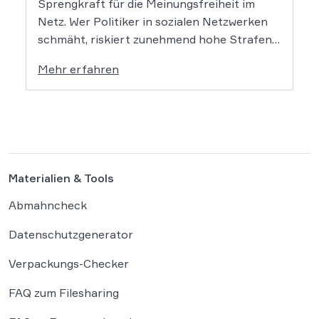
Sprengkraft für die Meinungsfreiheit im
Netz. Wer Politiker in sozialen Netzwerken
schmäht, riskiert zunehmend hohe Strafen.
Das Amtsgericht Öhringen hat nun gegen
Mehr erfahren
einen Facebook-Nutzer eine empfindliche
Geldstrafe verhängt, weil dieser den
Bundeskanzler als „Lügenfritz“ bezeichnete.
Der Fall wirft grundlegende Fragen über die
Grenzen der […]
Materialien & Tools
Abmahncheck
Datenschutzgenerator
Verpackungs-Checker
FAQ zum Filesharing