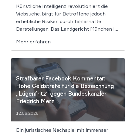
Künstliche Intelligenz revolutioniert die
Websuche, birgt für Betroffene jedoch
erhebliche Risiken durch fehlerhafte
Darstellungen. Das Landgericht München I
setzt dem Tech-Giganten Google nun klare
Mehr erfahren
rechtliche Grenzen. Werden durch die
automatisierten KI-Zusammenfassungen
falsche Tatsachen verbreitet, greift die
unmittelbare Haftung des
Suchmaschinenbetreibers. Das Landgericht
Strafbarer Facebook-Kommentar:
München I (LG München I) hat in […]
Hohe Geldstrafe für die Bezeichnung
„Lügenfritz“ gegen Bundeskanzler
Friedrich Merz
12.06.2026
Ein juristisches Nachspiel mit immenser