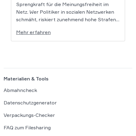
Sprengkraft für die Meinungsfreiheit im
Netz. Wer Politiker in sozialen Netzwerken
schmäht, riskiert zunehmend hohe Strafen.
Das Amtsgericht Öhringen hat nun gegen
Mehr erfahren
einen Facebook-Nutzer eine empfindliche
Geldstrafe verhängt, weil dieser den
Bundeskanzler als „Lügenfritz“ bezeichnete.
Der Fall wirft grundlegende Fragen über die
Grenzen der […]
Materialien & Tools
Abmahncheck
Datenschutzgenerator
Verpackungs-Checker
FAQ zum Filesharing