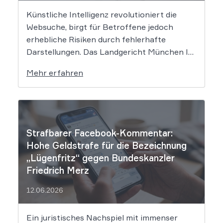
Künstliche Intelligenz revolutioniert die
Websuche, birgt für Betroffene jedoch
erhebliche Risiken durch fehlerhafte
Darstellungen. Das Landgericht München I
setzt dem Tech-Giganten Google nun klare
Mehr erfahren
rechtliche Grenzen. Werden durch die
automatisierten KI-Zusammenfassungen
falsche Tatsachen verbreitet, greift die
unmittelbare Haftung des
Suchmaschinenbetreibers. Das Landgericht
Strafbarer Facebook-Kommentar:
München I (LG München I) hat in […]
Hohe Geldstrafe für die Bezeichnung
„Lügenfritz“ gegen Bundeskanzler
Friedrich Merz
12.06.2026
Ein juristisches Nachspiel mit immenser