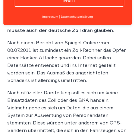
In letzter Zeit häufen sich Cyber-Attacken auf
Impressum
|
Datenschutzerklärung
Computer von privaten Firmen wie Sony. Jetzt
musste auch der deutsche Zoll dran glauben.
Nach einem Bericht von Spiegel-Online vom
08.07.2011 ist zumindest ein Zoll-Rechner das Opfer
einer Hacker-Attacke geworden. Dabei sollen
Datensätze entwendet und ins Internet gestellt
worden sein. Das Ausmaß des angerichteten
Schadens ist allerdings umstritten.
Nach offizieller Darstellung soll es sich um keine
Einsatzdaten des Zoll oder des BKA handeln.
Vielmehr gehe es sich um Daten, die aus einem
System zur Auswertung von Personendaten
stammten. Diese würden unter anderem von GPS-
Sendern übermittelt, die sich in den Fahrzeugen von