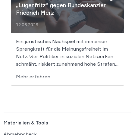
„Lügenfritz“ gegen Bundeskanzler
Friedrich Merz
12.06.2026
Ein juristisches Nachspiel mit immenser
Sprengkraft für die Meinungsfreiheit im
Netz. Wer Politiker in sozialen Netzwerken
schmäht, riskiert zunehmend hohe Strafen.
Das Amtsgericht Öhringen hat nun gegen
Mehr erfahren
einen Facebook-Nutzer eine empfindliche
Geldstrafe verhängt, weil dieser den
Bundeskanzler als „Lügenfritz“ bezeichnete.
Der Fall wirft grundlegende Fragen über die
Grenzen der […]
Materialien & Tools
Abmahncheck