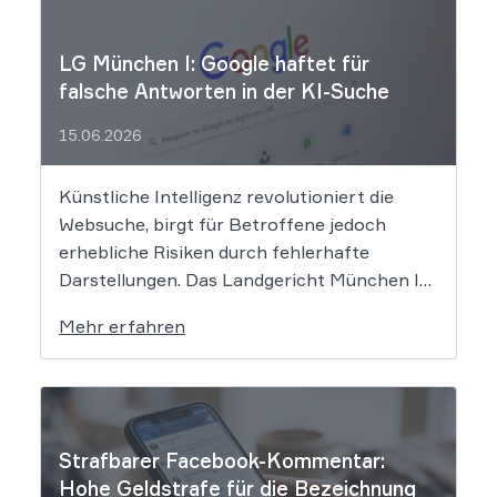
LG München I: Google haftet für
falsche Antworten in der KI-Suche
15.06.2026
Künstliche Intelligenz revolutioniert die
Websuche, birgt für Betroffene jedoch
erhebliche Risiken durch fehlerhafte
Darstellungen. Das Landgericht München I
setzt dem Tech-Giganten Google nun klare
Mehr erfahren
rechtliche Grenzen. Werden durch die
automatisierten KI-Zusammenfassungen
falsche Tatsachen verbreitet, greift die
unmittelbare Haftung des
Suchmaschinenbetreibers. Das Landgericht
Strafbarer Facebook-Kommentar:
München I (LG München I) hat in […]
Hohe Geldstrafe für die Bezeichnung