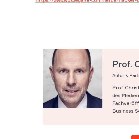
https://www.wbs.legal/e-commerce/hacker
Prof. 
Autor & Par
Prof. Chri
des Medien-
Fachveröff
Business Sc