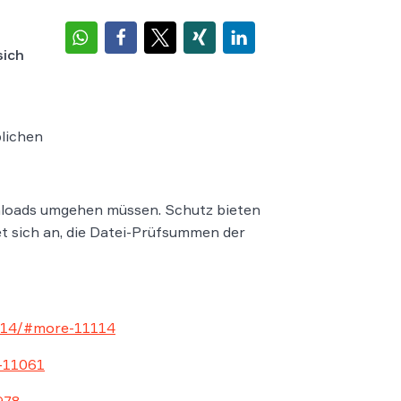
sich
lichen
wnloads umgehen müssen. Schutz bieten
et sich an, die Datei-Prüfsummen der
1114/#more-11114
e-11061