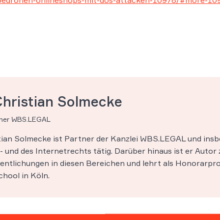
-bedrohen-onlineshops-mit-dos-attacken-10978/#more-10
Christian Solmecke
tner WBS.LEGAL
stian Solmecke ist Partner der Kanzlei WBS.LEGAL und insb
 und des Internetrechts tätig. Darüber hinaus ist er Autor 
entlichungen in diesen Bereichen und lehrt als Honorarpro
hool in Köln.