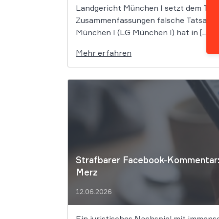
Landgericht München I setzt dem Tech
Zusammenfassungen falsche Tatsachen 
München I (LG München I) hat in […]
Mehr erfahren
Strafbarer Facebook-Kommentar: 
Merz
12.06.2026
Ein juristisches Nachspiel mit immens