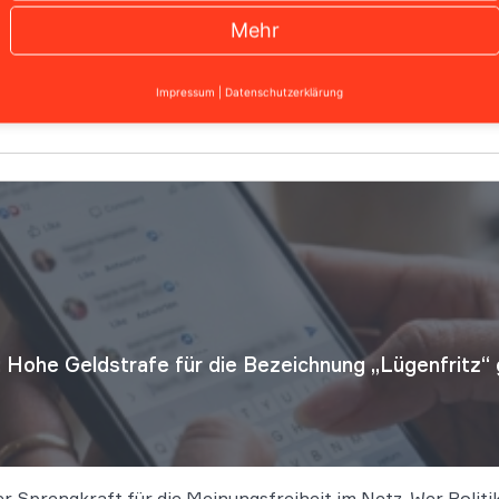
-Giganten Google nun klare rechtliche Grenzen. Werden du
Mehr
verbreitet, greift die unmittelbare Haftung des Suchmas
Impressum
|
Datenschutzerklärung
Hohe Geldstrafe für die Bezeichnung „Lügenfritz“ 
er Sprengkraft für die Meinungsfreiheit im Netz. Wer Polit