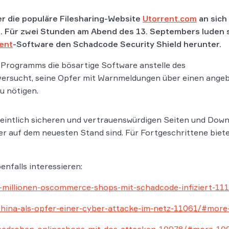
er die populäre Filesharing-Website
Utorrent.com
an sich
. Für zwei Stunden am Abend des 13. Septembers luden 
rent
-Software den Schadcode Security Shield herunter.
t-Programms die bösartige Software anstelle des
ersucht, seine Opfer mit Warnmeldungen über einen angeb
u nötigen.
rmeintlich sicheren und vertrauenswürdigen Seiten und Do
er auf dem neuesten Stand sind. Für Fortgeschrittene biet
nfalls interessieren:
e-millionen-oscommerce-shops-mit-schadcode-infiziert-1
/china-als-opfer-einer-cyber-attacke-im-netz-11061/#mor