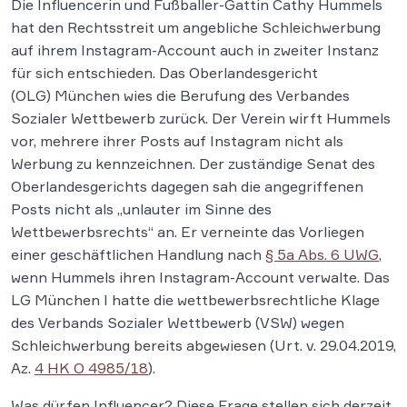
Die Influencerin und Fußballer-Gattin Cathy Hummels
hat den Rechtsstreit um angebliche Schleichwerbung
auf ihrem Instagram-Account auch in zweiter Instanz
für sich entschieden. Das Oberlandesgericht
(OLG) München wies die Berufung des Verbandes
Sozialer Wettbewerb zurück. Der Verein wirft Hummels
vor, mehrere ihrer Posts auf Instagram nicht als
Werbung zu kennzeichnen. Der zuständige Senat des
Oberlandesgerichts dagegen sah die angegriffenen
Posts nicht als „unlauter im Sinne des
Wettbewerbsrechts“ an. Er verneinte das Vorliegen
einer geschäftlichen Handlung nach
§ 5a Abs. 6 UWG
,
wenn Hummels ihren Instagram-Account verwalte. Das
LG München I hatte die wettbewerbsrechtliche Klage
des Verbands Sozialer Wettbewerb (VSW) wegen
Schleichwerbung bereits abgewiesen (Urt. v. 29.04.2019,
Az.
4 HK O 4985/18
).
Was dürfen Influencer? Diese Frage stellen sich derzeit