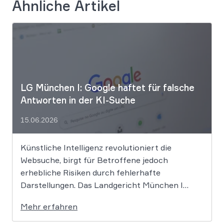
Ähnliche Artikel
LG München I: Google haftet für falsche
Antworten in der KI-Suche
15.06.2026
Künstliche Intelligenz revolutioniert die
Websuche, birgt für Betroffene jedoch
erhebliche Risiken durch fehlerhafte
Darstellungen. Das Landgericht München I
setzt dem Tech-Giganten Google nun klare
Mehr erfahren
rechtliche Grenzen. Werden durch die
automatisierten KI-Zusammenfassungen