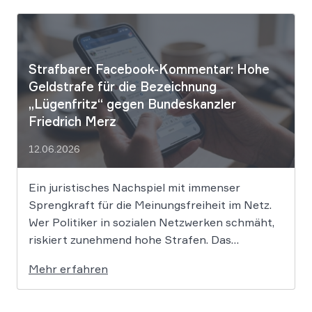
falsche Tatsachen verbreitet, greift die
unmittelbare Haftung des
Suchmaschinenbetreibers. Das Landgericht
München I (LG München I) hat in […]
Strafbarer Facebook-Kommentar: Hohe
Geldstrafe für die Bezeichnung
„Lügenfritz“ gegen Bundeskanzler
Friedrich Merz
12.06.2026
Ein juristisches Nachspiel mit immenser
Sprengkraft für die Meinungsfreiheit im Netz.
Wer Politiker in sozialen Netzwerken schmäht,
riskiert zunehmend hohe Strafen. Das
Amtsgericht Öhringen hat nun gegen einen
Mehr erfahren
Facebook-Nutzer eine empfindliche Geldstrafe
verhängt, weil dieser den Bundeskanzler als
„Lügenfritz“ bezeichnete. Der Fall wirft