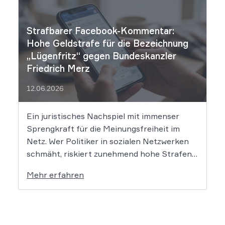
unmittelbare Haftung des
Suchmaschinenbetreibers. Das Landgericht
Strafbarer Facebook-Kommentar:
München I (LG München I) hat in […]
Hohe Geldstrafe für die Bezeichnung
„Lügenfritz“ gegen Bundeskanzler
Friedrich Merz
12.06.2026
Ein juristisches Nachspiel mit immenser
Sprengkraft für die Meinungsfreiheit im
Netz. Wer Politiker in sozialen Netzwerken
schmäht, riskiert zunehmend hohe Strafen.
Das Amtsgericht Öhringen hat nun gegen
Mehr erfahren
einen Facebook-Nutzer eine empfindliche
Geldstrafe verhängt, weil dieser den
Bundeskanzler als „Lügenfritz“ bezeichnete.
Der Fall wirft grundlegende Fragen über die