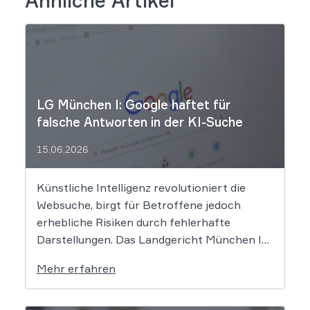
Ähnliche Artikel
LG München I: Google haftet für
falsche Antworten in der KI-Suche
15.06.2026
Künstliche Intelligenz revolutioniert die
Websuche, birgt für Betroffene jedoch
erhebliche Risiken durch fehlerhafte
Darstellungen. Das Landgericht München I
setzt dem Tech-Giganten Google nun klare
Mehr erfahren
rechtliche Grenzen. Werden durch die
automatisierten KI-Zusammenfassungen
falsche Tatsachen verbreitet, greift die