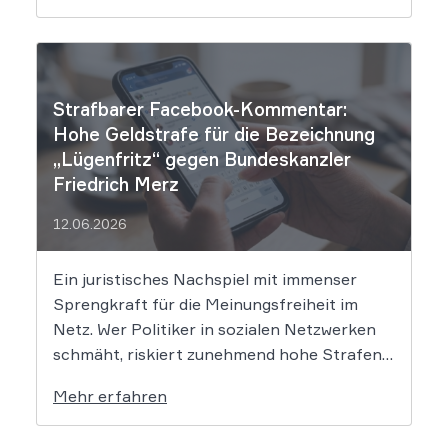
automatisierten KI-Zusammenfassungen
falsche Tatsachen verbreitet, greift die
unmittelbare Haftung des
Suchmaschinenbetreibers. Das Landgericht
Strafbarer Facebook-Kommentar:
München I (LG München I) hat in […]
Hohe Geldstrafe für die Bezeichnung
„Lügenfritz“ gegen Bundeskanzler
Friedrich Merz
12.06.2026
Ein juristisches Nachspiel mit immenser
Sprengkraft für die Meinungsfreiheit im
Netz. Wer Politiker in sozialen Netzwerken
schmäht, riskiert zunehmend hohe Strafen.
Das Amtsgericht Öhringen hat nun gegen
Mehr erfahren
einen Facebook-Nutzer eine empfindliche
Geldstrafe verhängt, weil dieser den