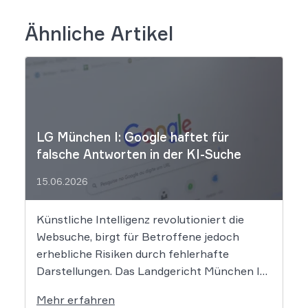
Ähnliche Artikel
LG München I: Google haftet für
falsche Antworten in der KI-Suche
15.06.2026
Künstliche Intelligenz revolutioniert die
Websuche, birgt für Betroffene jedoch
erhebliche Risiken durch fehlerhafte
Darstellungen. Das Landgericht München I
setzt dem Tech-Giganten Google nun klare
Mehr erfahren
rechtliche Grenzen. Werden durch die