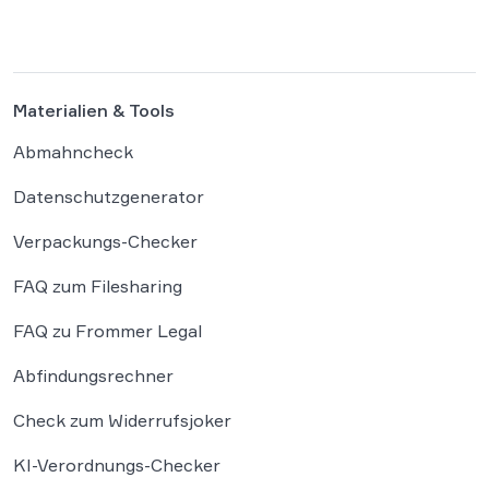
Bundeskanzler als „Lügenfritz“ bezeichnete.
Der Fall wirft grundlegende Fragen über die
Grenzen der […]
Materialien & Tools
Abmahncheck
Datenschutzgenerator
Verpackungs-Checker
FAQ zum Filesharing
FAQ zu Frommer Legal
Abfindungsrechner
Check zum Widerrufsjoker
KI-Verordnungs-Checker