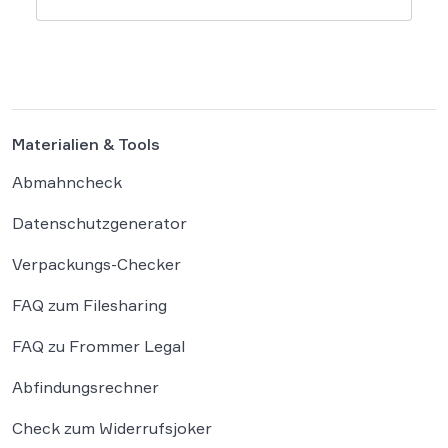
Geldstrafe verhängt, weil dieser den
Bundeskanzler als „Lügenfritz“ bezeichnete.
Der Fall wirft grundlegende Fragen über die
Grenzen der […]
Materialien & Tools
Abmahncheck
Datenschutzgenerator
Verpackungs-Checker
FAQ zum Filesharing
FAQ zu Frommer Legal
Abfindungsrechner
Check zum Widerrufsjoker