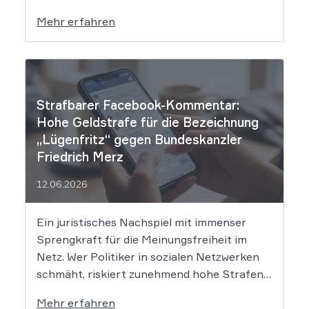
setzt dem Tech-Giganten Google nun klare
Mehr erfahren
rechtliche Grenzen. Werden durch die
automatisierten KI-Zusammenfassungen
falsche Tatsachen verbreitet, greift die
unmittelbare Haftung des
Suchmaschinenbetreibers. Das Landgericht
Strafbarer Facebook-Kommentar:
München I (LG München I) hat in […]
Hohe Geldstrafe für die Bezeichnung
„Lügenfritz“ gegen Bundeskanzler
Friedrich Merz
12.06.2026
Ein juristisches Nachspiel mit immenser
Sprengkraft für die Meinungsfreiheit im
Netz. Wer Politiker in sozialen Netzwerken
schmäht, riskiert zunehmend hohe Strafen.
Das Amtsgericht Öhringen hat nun gegen
Mehr erfahren
einen Facebook-Nutzer eine empfindliche