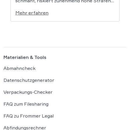
schmäht, riskiert zunehmend hohe Strafen.
Das Amtsgericht Öhringen hat nun gegen
Mehr erfahren
einen Facebook-Nutzer eine empfindliche
Geldstrafe verhängt, weil dieser den
Bundeskanzler als „Lügenfritz“ bezeichnete.
Der Fall wirft grundlegende Fragen über die
Grenzen der […]
Materialien & Tools
Abmahncheck
Datenschutzgenerator
Verpackungs-Checker
FAQ zum Filesharing
FAQ zu Frommer Legal
Abfindungsrechner