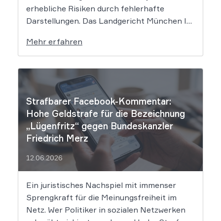
erhebliche Risiken durch fehlerhafte
Darstellungen. Das Landgericht München I
setzt dem Tech-Giganten Google nun klare
Mehr erfahren
rechtliche Grenzen. Werden durch die
automatisierten KI-Zusammenfassungen
falsche Tatsachen verbreitet, greift die
unmittelbare Haftung des
Suchmaschinenbetreibers. Das Landgericht
Strafbarer Facebook-Kommentar:
München I (LG München I) hat in […]
Hohe Geldstrafe für die Bezeichnung
„Lügenfritz“ gegen Bundeskanzler
Friedrich Merz
12.06.2026
Ein juristisches Nachspiel mit immenser
Sprengkraft für die Meinungsfreiheit im
Netz. Wer Politiker in sozialen Netzwerken