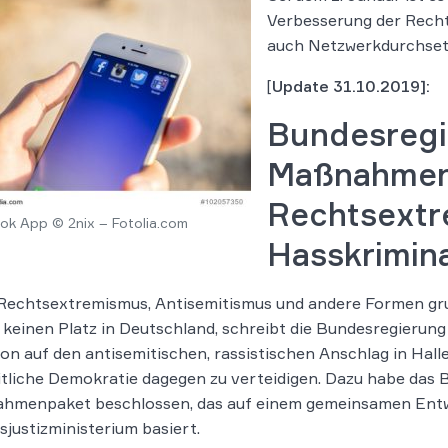
Verbesserung der Recht
auch Netzwerkdurchset
[
Update 31.10.2019]:
Bundesregi
Maßnahmen
Rechtsextr
ok App © 2nix – Fotolia.com
Hasskrimina
 Rechtsextremismus, Antisemitismus und andere Formen g
keinen Platz in Deutschland, schreibt die Bundesregierung i
on auf den antisemitischen, rassistischen Anschlag in Halle
itliche Demokratie dagegen zu verteidigen. Dazu habe das
hmenpaket beschlossen, das auf einem gemeinsamen Entw
justizministerium basiert.