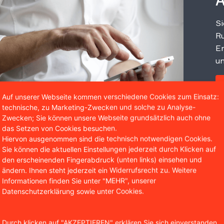
A
Si
Ru
Er
un
Auf unserer Webseite kommen verschiedene Cookies zum Einsatz:
technische, zu Marketing-Zwecken und solche zu Analyse-
Zwecken; Sie können unsere Webseite grundsätzlich auch ohne
das Setzen von Cookies besuchen.
Hiervon ausgenommen sind die technisch notwendigen Cookies.
Sie können die aktuellen Einstellungen jederzeit durch Klicken auf
den erscheinenden Fingerabdruck (unten links) einsehen und
s vor der Verabschiedung des Gesetzes am 30. Juni 2017 ha
ändern. Ihnen steht jederzeit ein Widerrufsrecht zu. Weitere
r Entschärfungen bestehen Kritiker weiterhin auf ihren B
Informationen finden Sie unter "MEHR", unserer
Datenschutzerklärung sowie unter Cookies.
ig löschen und die Meinungsfreiheit werde beschnitten.
iese Kritik berechtigt ist, erforschen wir in diesem Artikel.
Durch klicken auf "AKZEPTIEREN" erklären Sie sich einverstanden,