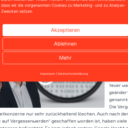
dass wir die vorgenannten Cookies zu Marketing- und zu Analyse-
Zwecken setzen.
dienrechtsanwalt Christian 
setz:
Akzeptieren
„In der 
Ablehnen
Facebook
Löschen 
Mehr
getan. D
einem in
Impressum
|
Datenschutzerklärung
Prozess
teuer wa
geändert
genannte
Die Verg
etkonzerne nur sehr zurückhaltend löschen. Auch nach de
 auf Vergessenwerden“ geschaffen worden ist, haben viel