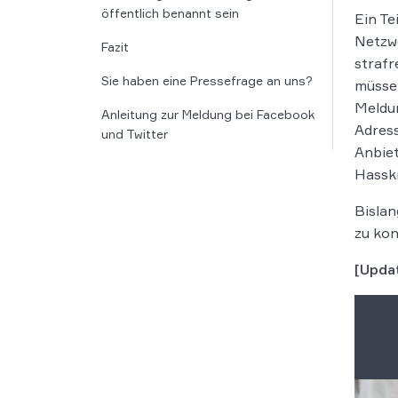
öffentlich benannt sein
Ein Te
Netzwe
Fazit
strafr
Sie haben eine Pressefrage an uns?
müssen
Meldun
Anleitung zur Meldung bei Facebook
Adress
und Twitter
Anbiet
Hasskr
Bislan
zu kon
[Upda