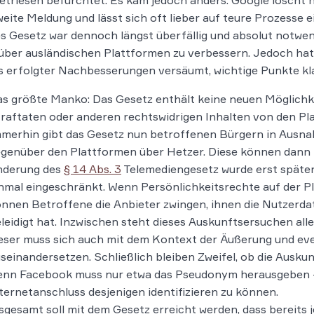
etriesen befürchtet. Es kam jedoch anders. Google lösch
weite Meldung und lässt sich oft lieber auf teure Prozesse ei
s Gesetz war dennoch längst überfällig und absolut notw
ber ausländischen Plattformen zu verbessern. Jedoch hat 
s erfolgter Nachbesserungen versäumt, wichtige Punkte kla
s größte Manko: Das Gesetz enthält keine neuen Möglichkei
raftaten oder anderen rechtswidrigen Inhalten von den Pl
merhin gibt das Gesetz nun betroffenen Bürgern in Ausn
genüber den Plattformen über Hetzer. Diese können dann
nderung des
§ 14 Abs. 3
Telemediengesetz wurde erst später 
nmal eingeschränkt. Wenn Persönlichkeitsrechte auf der P
nnen Betroffene die Anbieter zwingen, ihnen die Nutzerda
leidigt hat. Inzwischen steht dieses Auskunftsersuchen al
eser muss sich auch mit dem Kontext der Äußerung und ev
seinandersetzen. Schließlich bleiben Zweifel, ob die Ausku
nn Facebook muss nur etwa das Pseudonym herausgeben – 
ternetanschluss desjenigen identifizieren zu können.
sgesamt soll mit dem Gesetz erreicht werden, dass bereits