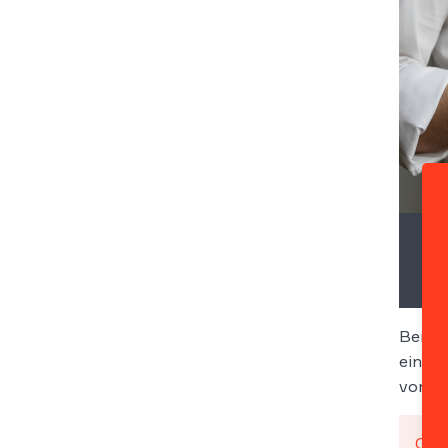
Bereit
einige
voreil
Ob d