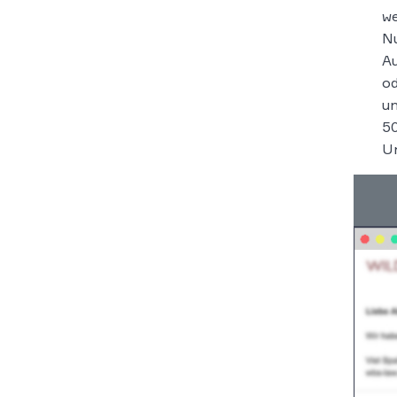
we
Nu
Au
od
un
50
Un