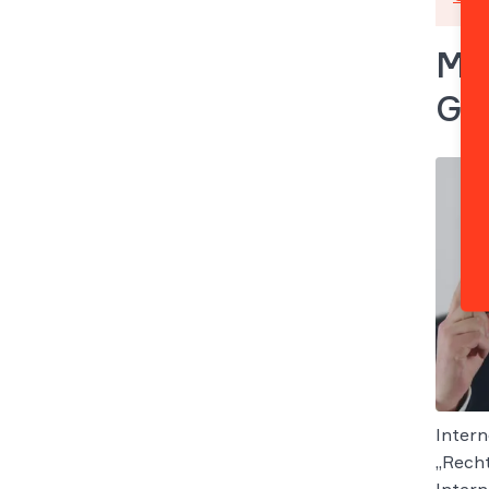
Me
Ge
Intern
„Recht