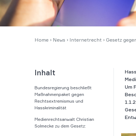
Home
›
News
›
Internetrecht
›
Gesetz gegen
Inhalt
Hass
Medi
Um F
Bundesregierung beschließt
Besc
Maßnahmenpaket gegen
Rechtsextremismus und
1.1.
Hasskriminalität
Gese
Entw
Medienrechtsanwalt Christian
Solmecke zu dem Gesetz: