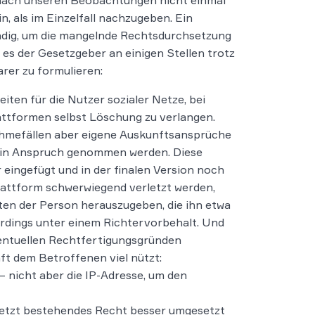
t nach unseren Beobachtungen nicht einmal
n, als im Einzelfall nachzugeben. Ein
endig, um die mangelnde Rechtsdurchsetzung
es der Gesetzgeber an einigen Stellen trotz
rer zu formulieren:
ten für die Nutzer sozialer Netze, bei
attformen selbst Löschung zu verlangen.
ahmefällen aber eigene Auskunftsansprüche
 in Anspruch genommen werden. Diese
eingefügt und in der finalen Version noch
lattform schwerwiegend verletzt werden,
ten der Person herauszugeben, die ihn etwa
lerdings unter einem Richtervorbehalt. Und
entuellen Rechtfertigungsgründen
nft dem Betroffenen viel nützt:
nicht aber die IP-Adresse, um den
 jetzt bestehendes Recht besser umgesetzt