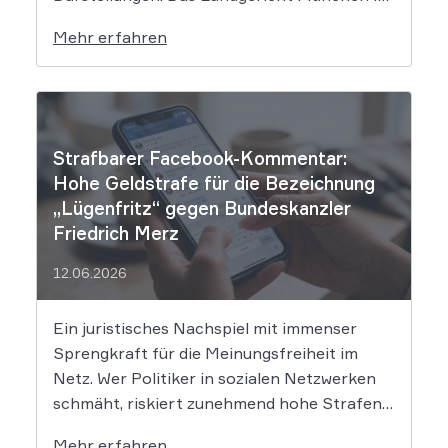
setzt dem Tech-Giganten Google nun klare
Mehr erfahren
rechtliche Grenzen. Werden durch die
automatisierten KI-Zusammenfassungen
falsche Tatsachen verbreitet, greift die
unmittelbare Haftung des
Suchmaschinenbetreibers. Das Landgericht
Strafbarer Facebook-Kommentar:
München I (LG München I) hat in […]
Hohe Geldstrafe für die Bezeichnung
„Lügenfritz“ gegen Bundeskanzler
Friedrich Merz
12.06.2026
Ein juristisches Nachspiel mit immenser
Sprengkraft für die Meinungsfreiheit im
Netz. Wer Politiker in sozialen Netzwerken
schmäht, riskiert zunehmend hohe Strafen.
Das Amtsgericht Öhringen hat nun gegen
Mehr erfahren