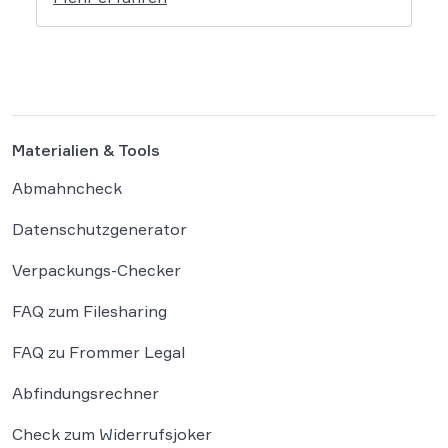
einen Facebook-Nutzer eine empfindliche
Geldstrafe verhängt, weil dieser den
Bundeskanzler als „Lügenfritz“ bezeichnete.
Der Fall wirft grundlegende Fragen über die
Grenzen der […]
Materialien & Tools
Abmahncheck
Datenschutzgenerator
Verpackungs-Checker
FAQ zum Filesharing
FAQ zu Frommer Legal
Abfindungsrechner
Check zum Widerrufsjoker