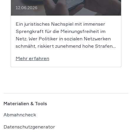
12.06.2026
Ein juristisches Nachspiel mit immenser
Sprengkraft für die Meinungsfreiheit im
Netz. Wer Politiker in sozialen Netzwerken
schmäht, riskiert zunehmend hohe Strafen.
Das Amtsgericht Öhringen hat nun gegen
Mehr erfahren
einen Facebook-Nutzer eine empfindliche
Geldstrafe verhängt, weil dieser den
Bundeskanzler als „Lügenfritz“ bezeichnete.
Der Fall wirft grundlegende Fragen über die
Grenzen der […]
Materialien & Tools
Abmahncheck
Datenschutzgenerator