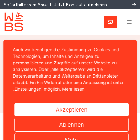
Soforthilfe vom Anwalt: Jetzt Kontakt aufnehmen
Pauschale Gebühren für
Auch wir benötigen die Zustimmung zu Cookies und
Rücklastschriften,
Technologien, um Inhalte und Anzeigen zu
personalisieren und Zugriffe auf unsere Website zu
Portokosten und
analysieren. Über „Alle akzeptieren“ wird die
Sperrgebühren unzulässig
Datenverarbeitung und Weitergabe an Drittanbieter
erlaubt. Ein Ein Widerruf oder eine Anpassung ist unter
„Einstellungen“ möglich.
Mehr lesen
Prof. Christian Solmecke
05. November 2016
Akzeptieren
Ablehnen
Home
›
News
›
Internetrecht
›
Pauschale Gebühren für R
Mehr