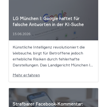
LG München I: Google haftet für
falsche Antworten in der KI-Suche
15.06.2026
Künstliche Intelligenz revolutioniert die
Websuche, birgt für Betroffene jedoch
erhebliche Risiken durch fehlerhafte
Darstellungen. Das Landgericht München I
setzt dem Tech-Giganten Google nun klare
Mehr erfahren
rechtliche Grenzen. Werden durch die
automatisierten KI-Zusammenfassungen
falsche Tatsachen verbreitet, greift die
unmittelbare Haftung des
Suchmaschinenbetreibers. Das Landgericht
Strafbarer Facebook-Kommentar:
München I (LG München I) hat in […]