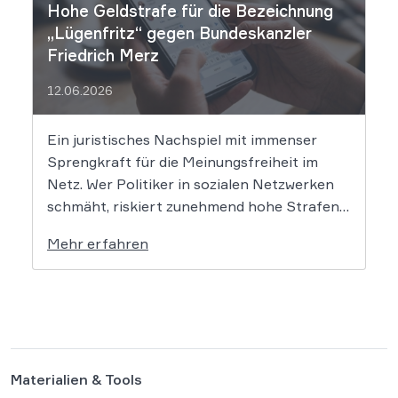
Hohe Geldstrafe für die Bezeichnung
„Lügenfritz“ gegen Bundeskanzler
Friedrich Merz
12.06.2026
Ein juristisches Nachspiel mit immenser
Sprengkraft für die Meinungsfreiheit im
Netz. Wer Politiker in sozialen Netzwerken
schmäht, riskiert zunehmend hohe Strafen.
Das Amtsgericht Öhringen hat nun gegen
Mehr erfahren
einen Facebook-Nutzer eine empfindliche
Geldstrafe verhängt, weil dieser den
Bundeskanzler als „Lügenfritz“ bezeichnete.
Der Fall wirft grundlegende Fragen über die
Grenzen der […]
Materialien & Tools