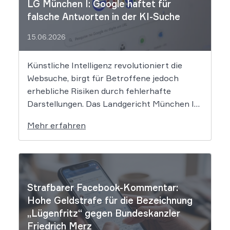
LG München I: Google haftet für
falsche Antworten in der KI-Suche
15.06.2026
Künstliche Intelligenz revolutioniert die
Websuche, birgt für Betroffene jedoch
erhebliche Risiken durch fehlerhafte
Darstellungen. Das Landgericht München I
setzt dem Tech-Giganten Google nun klare
Mehr erfahren
rechtliche Grenzen. Werden durch die
automatisierten KI-Zusammenfassungen
falsche Tatsachen verbreitet, greift die
unmittelbare Haftung des
Suchmaschinenbetreibers. Das Landgericht
Strafbarer Facebook-Kommentar:
München I (LG München I) hat in […]
Hohe Geldstrafe für die Bezeichnung
„Lügenfritz“ gegen Bundeskanzler
Friedrich Merz