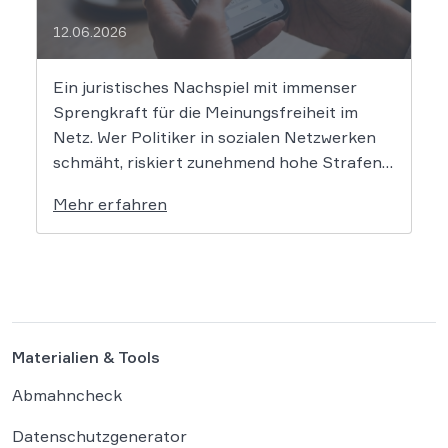
12.06.2026
Ein juristisches Nachspiel mit immenser
Sprengkraft für die Meinungsfreiheit im
Netz. Wer Politiker in sozialen Netzwerken
schmäht, riskiert zunehmend hohe Strafen.
Das Amtsgericht Öhringen hat nun gegen
Mehr erfahren
einen Facebook-Nutzer eine empfindliche
Geldstrafe verhängt, weil dieser den
Bundeskanzler als „Lügenfritz“ bezeichnete.
Der Fall wirft grundlegende Fragen über die
Grenzen der […]
Materialien & Tools
Abmahncheck
Datenschutzgenerator