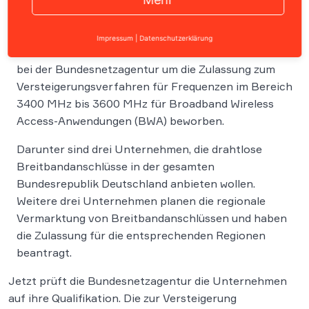
Mit Ablauf der Bewerbungsfrist am 8. November
Impressum
|
Datenschutzerklärung
2006 um 24:00 Uhr haben sich sechs Unternehmen
bei der Bundesnetzagentur um die Zulassung zum
Versteigerungsverfahren für Frequenzen im Bereich
3400 MHz bis 3600 MHz für Broadband Wireless
Access-Anwendungen (BWA) beworben.
Darunter sind drei Unternehmen, die drahtlose
Breitbandanschlüsse in der gesamten
Bundesrepublik Deutschland anbieten wollen.
Weitere drei Unternehmen planen die regionale
Vermarktung von Breitbandanschlüssen und haben
die Zulassung für die entsprechenden Regionen
beantragt.
Jetzt prüft die Bundesnetzagentur die Unternehmen
auf ihre Qualifikation. Die zur Versteigerung