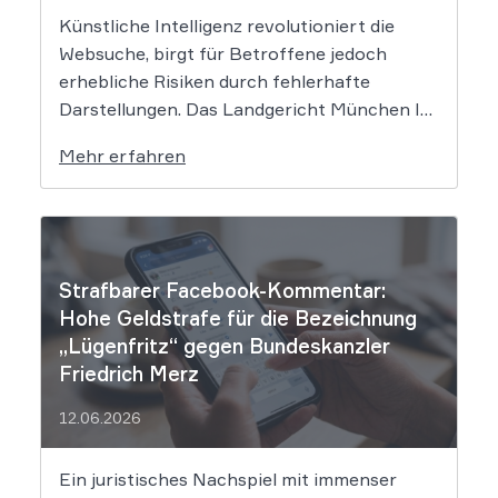
Künstliche Intelligenz revolutioniert die
Websuche, birgt für Betroffene jedoch
erhebliche Risiken durch fehlerhafte
Darstellungen. Das Landgericht München I
setzt dem Tech-Giganten Google nun klare
Mehr erfahren
rechtliche Grenzen. Werden durch die
automatisierten KI-Zusammenfassungen
falsche Tatsachen verbreitet, greift die
unmittelbare Haftung des
Suchmaschinenbetreibers. Das Landgericht
Strafbarer Facebook-Kommentar:
München I (LG München I) hat in […]
Hohe Geldstrafe für die Bezeichnung
„Lügenfritz“ gegen Bundeskanzler
Friedrich Merz
12.06.2026
Ein juristisches Nachspiel mit immenser