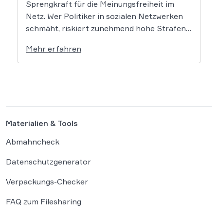
Sprengkraft für die Meinungsfreiheit im
Netz. Wer Politiker in sozialen Netzwerken
schmäht, riskiert zunehmend hohe Strafen.
Das Amtsgericht Öhringen hat nun gegen
Mehr erfahren
einen Facebook-Nutzer eine empfindliche
Geldstrafe verhängt, weil dieser den
Bundeskanzler als „Lügenfritz“ bezeichnete.
Der Fall wirft grundlegende Fragen über die
Grenzen der […]
Materialien & Tools
Abmahncheck
Datenschutzgenerator
Verpackungs-Checker
FAQ zum Filesharing