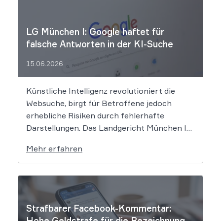
LG München I: Google haftet für
falsche Antworten in der KI-Suche
15.06.2026
Künstliche Intelligenz revolutioniert die
Websuche, birgt für Betroffene jedoch
erhebliche Risiken durch fehlerhafte
Darstellungen. Das Landgericht München I
setzt dem Tech-Giganten Google nun klare
Mehr erfahren
rechtliche Grenzen. Werden durch die
automatisierten KI-Zusammenfassungen
falsche Tatsachen verbreitet, greift die
unmittelbare Haftung des
Suchmaschinenbetreibers. Das Landgericht
Strafbarer Facebook-Kommentar:
München I (LG München I) hat in […]
Hohe Geldstrafe für die Bezeichnung