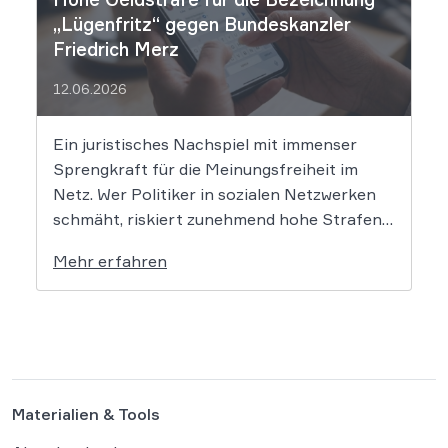
„Lügenfritz“ gegen Bundeskanzler
Friedrich Merz
12.06.2026
Ein juristisches Nachspiel mit immenser
Sprengkraft für die Meinungsfreiheit im
Netz. Wer Politiker in sozialen Netzwerken
schmäht, riskiert zunehmend hohe Strafen.
Das Amtsgericht Öhringen hat nun gegen
Mehr erfahren
einen Facebook-Nutzer eine empfindliche
Geldstrafe verhängt, weil dieser den
Bundeskanzler als „Lügenfritz“ bezeichnete.
Der Fall wirft grundlegende Fragen über die
Grenzen der […]
Materialien & Tools