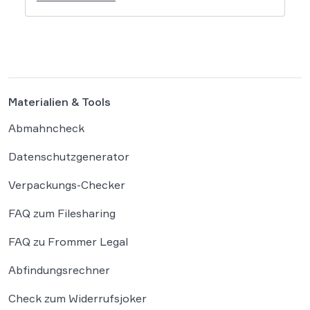
einen Facebook-Nutzer eine empfindliche
Geldstrafe verhängt, weil dieser den
Bundeskanzler als „Lügenfritz“ bezeichnete.
Der Fall wirft grundlegende Fragen über die
Grenzen der […]
Materialien & Tools
Abmahncheck
Datenschutzgenerator
Verpackungs-Checker
FAQ zum Filesharing
FAQ zu Frommer Legal
Abfindungsrechner
Check zum Widerrufsjoker