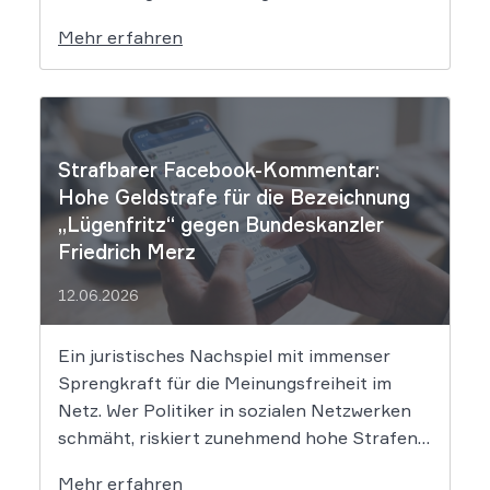
setzt dem Tech-Giganten Google nun klare
Mehr erfahren
rechtliche Grenzen. Werden durch die
automatisierten KI-Zusammenfassungen
falsche Tatsachen verbreitet, greift die
unmittelbare Haftung des
Suchmaschinenbetreibers. Das Landgericht
Strafbarer Facebook-Kommentar:
München I (LG München I) hat in […]
Hohe Geldstrafe für die Bezeichnung
„Lügenfritz“ gegen Bundeskanzler
Friedrich Merz
12.06.2026
Ein juristisches Nachspiel mit immenser
Sprengkraft für die Meinungsfreiheit im
Netz. Wer Politiker in sozialen Netzwerken
schmäht, riskiert zunehmend hohe Strafen.
Das Amtsgericht Öhringen hat nun gegen
Mehr erfahren