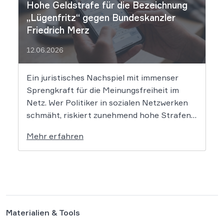
Hohe Geldstrafe für die Bezeichnung
„Lügenfritz“ gegen Bundeskanzler
Friedrich Merz
12.06.2026
Ein juristisches Nachspiel mit immenser
Sprengkraft für die Meinungsfreiheit im
Netz. Wer Politiker in sozialen Netzwerken
schmäht, riskiert zunehmend hohe Strafen.
Das Amtsgericht Öhringen hat nun gegen
Mehr erfahren
einen Facebook-Nutzer eine empfindliche
Geldstrafe verhängt, weil dieser den
Bundeskanzler als „Lügenfritz“ bezeichnete.
Der Fall wirft grundlegende Fragen über die
Grenzen der […]
Materialien & Tools