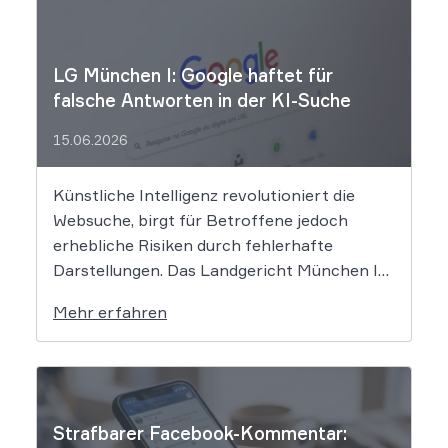
LG München I: Google haftet für
falsche Antworten in der KI-Suche
15.06.2026
Künstliche Intelligenz revolutioniert die
Websuche, birgt für Betroffene jedoch
erhebliche Risiken durch fehlerhafte
Darstellungen. Das Landgericht München I
setzt dem Tech-Giganten Google nun klare
Mehr erfahren
rechtliche Grenzen. Werden durch die
automatisierten KI-Zusammenfassungen
falsche Tatsachen verbreitet, greift die
unmittelbare Haftung des
Suchmaschinenbetreibers. Das Landgericht
Strafbarer Facebook-Kommentar:
München I (LG München I) hat in […]