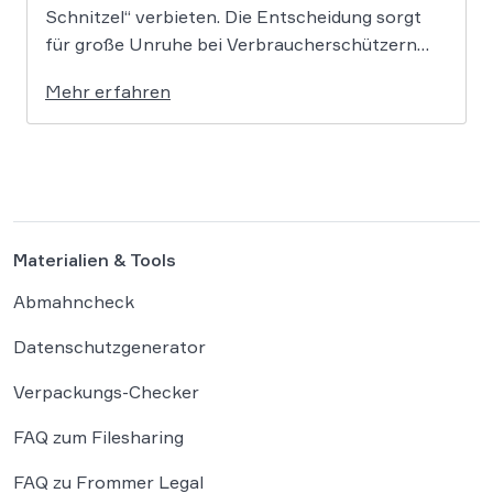
Schnitzel“ verbieten. Die Entscheidung sorgt
für große Unruhe bei Verbraucherschützern
und Herstellern. Rechtsanwalt Michael Beuger,
Mehr erfahren
der seit Jahren vegane
Lebensmittelproduzenten vertritt, hält das
Vorhaben für falsch – und erklärt, warum es
trotzdem Hoffnung gibt. Am 7. Oktober 2025
hat das Europäische […]
Materialien & Tools
Abmahncheck
Datenschutzgenerator
Verpackungs-Checker
FAQ zum Filesharing
FAQ zu Frommer Legal