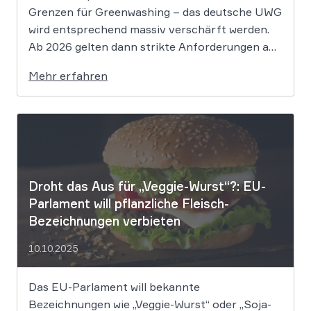
Grenzen für Greenwashing – das deutsche UWG
wird entsprechend massiv verschärft werden.
Ab 2026 gelten dann strikte Anforderungen an
Werbung mit Umweltaussagen,
Mehr erfahren
Nachhaltigkeitssiegeln und
Zukunftsversprechen. Unternehmen sollten
schon jetzt ihre Claims prüfen und belastbare
Nachweise sichern, um rechtlich und reputativ
auf der […]
Droht das Aus für „Veggie-Wurst“?: EU-
Parlament will pflanzliche Fleisch-
Bezeichnungen verbieten
10.10.2025
Das EU-Parlament will bekannte
Bezeichnungen wie „Veggie-Wurst“ oder „Soja-