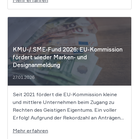
erreichen, um rechtlichen Schutz gegen
Nachahmung zu genießen. Die Entscheidung
verdeutlicht, dass der bloße Einsatz von
Algorithmen ohne menschliche Prägung den
Schutzraum des […]
KMU-/ SME-Fund 2026: EU-Kommission
fördert wieder Marken- und
Designanmeldung
27.01.2026
Seit 2021 fördert die EU-Kommission kleine
und mittlere Unternehmen beim Zugang zu
Rechten des Geistigen Eigentums. Ein voller
Erfolg! Aufgrund der Rekordzahl an Anträgen
für den KMU-Fonds „Ideas Powered for
Mehr erfahren
Business“ wurden die zugewiesenen Mittel in