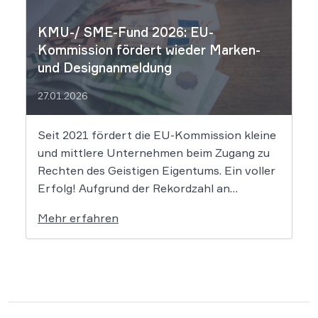
Prägung den Schutzraum des […]
KMU-/ SME-Fund 2026: EU-
Kommission fördert wieder Marken-
und Designanmeldung
27.01.2026
Seit 2021 fördert die EU-Kommission kleine
und mittlere Unternehmen beim Zugang zu
Rechten des Geistigen Eigentums. Ein voller
Erfolg! Aufgrund der Rekordzahl an
Anträgen für den KMU-Fonds „Ideas
Mehr erfahren
Powered for Business“ wurden die
zugewiesenen Mittel in den letzten Jahren
immer rasant aufgebraucht. Auch in diesem
Jahr wird es daher […]