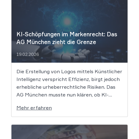
KI-Schöpfungen im Markenrecht: Das
AG München zieht die Grenze
19.02.2026
Die Erstellung von Logos mittels Künstlicher
Intelligenz verspricht Effizienz, birgt jedoch
erhebliche urheberrechtliche Risiken. Das
AG München musste nun klären, ob KI-
generierte Grafiken den notwendigen
Mehr erfahren
Schöpfungsgrad erreichen, um rechtlichen
Schutz gegen Nachahmung zu genießen. Die
Entscheidung verdeutlicht, dass der bloße
Einsatz von Algorithmen ohne menschliche