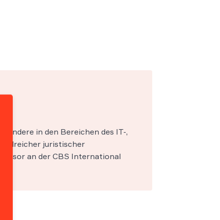
esondere in den Bereichen des IT-,
zahlreicher juristischer
fessor an der CBS International