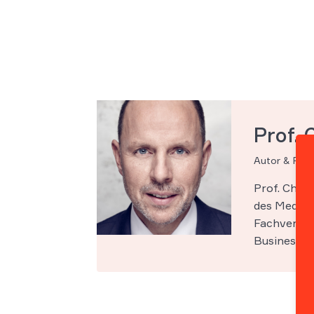
Prof. 
Autor & Par
Prof. Chri
des Medien-
Fachveröff
Business Sc