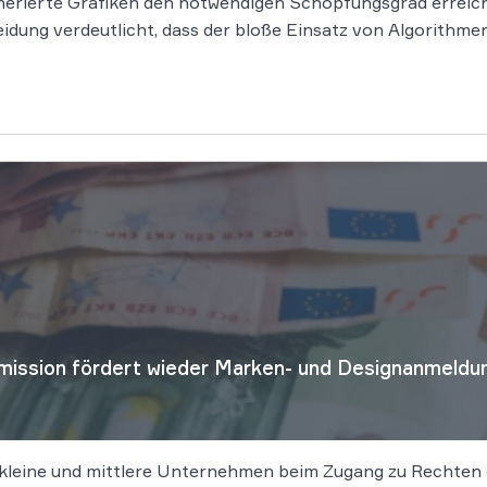
nerierte Grafiken den notwendigen Schöpfungsgrad erreic
dung verdeutlicht, dass der bloße Einsatz von Algorithm
ssion fördert wieder Marken- und Designanmeldu
kleine und mittlere Unternehmen beim Zugang zu Rechten d