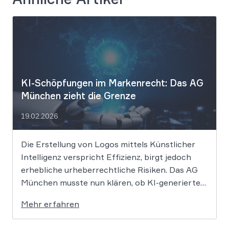
KI-Schöpfungen im Markenrecht: Das AG
München zieht die Grenze
19.02.2026
Die Erstellung von Logos mittels Künstlicher
Intelligenz verspricht Effizienz, birgt jedoch
erhebliche urheberrechtliche Risiken. Das AG
München musste nun klären, ob KI-generierte
Grafiken den notwendigen Schöpfungsgrad
Mehr erfahren
erreichen, um rechtlichen Schutz gegen
Nachahmung zu genießen. Die Entscheidung