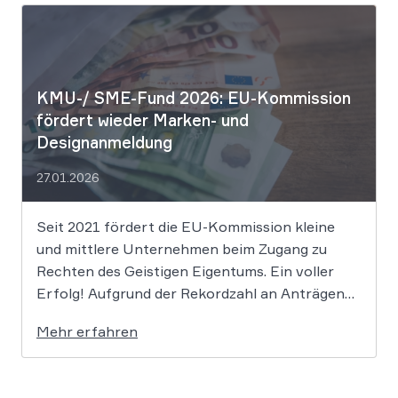
verdeutlicht, dass der bloße Einsatz von
Algorithmen ohne menschliche Prägung den
Schutzraum des […]
KMU-/ SME-Fund 2026: EU-Kommission
fördert wieder Marken- und
Designanmeldung
27.01.2026
Seit 2021 fördert die EU-Kommission kleine
und mittlere Unternehmen beim Zugang zu
Rechten des Geistigen Eigentums. Ein voller
Erfolg! Aufgrund der Rekordzahl an Anträgen
für den KMU-Fonds „Ideas Powered for
Mehr erfahren
Business“ wurden die zugewiesenen Mittel in
den letzten Jahren immer rasant aufgebraucht.
Auch in diesem Jahr wird es daher […]