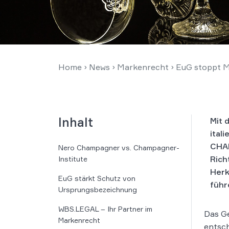
Home
›
News
›
Markenrecht
›
EuG stoppt M
Inhalt
Mit 
ital
CHAM
Nero Champagner vs. Champagner-
Rich
Institute
Herk
EuG stärkt Schutz von
führ
Ursprungsbezeichnung
WBS.LEGAL – Ihr Partner im
Das Ge
Markenrecht
entsch