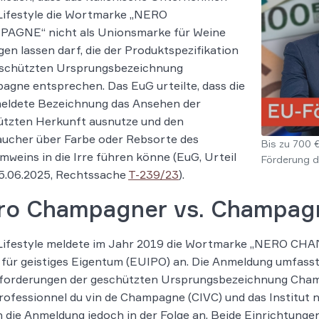
Lifestyle die Wortmarke „NERO
AGNE“ nicht als Unionsmarke für Weine
gen lassen darf, die der Produktspezifikation
eschützten Ursprungsbezeichnung
gne entsprechen. Das EuG urteilte, dass die
eldete Bezeichnung das Ansehen der
ützten Herkunft ausnutze und den
aucher über Farbe oder Rebsorte des
Bis zu 700 €
weins in die Irre führen könne (EuG, Urteil
Förderung 
5.06.2025, Rechtssache
T-239/23
).
ro Champagner vs. Champagn
Lifestyle meldete im Jahr 2019 die Wortmarke „NERO CH
für geistiges Eigentum (EUIPO) an. Die Anmeldung umfass
nforderungen der geschützten Ursprungsbezeichnung Champ
rofessionnel du vin de Champagne (CIVC) und das Institut nat
n die Anmeldung jedoch in der Folge an. Beide Einrichtung