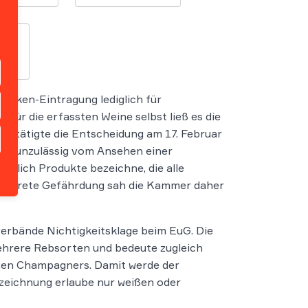
Marken-Eintragung lediglich für
Für die erfassten Weine selbst ließ es die
stätigte die Entscheidung am 17. Februar
icht unzulässig vom Ansehen einer
ßlich Produkte bezeichne, die alle
 konkrete Gefährdung sah die Kammer daher
erbände Nichtigkeitsklage beim EuG. Die
mehrere Rebsorten und bedeute zugleich
arzen Champagners. Damit werde der
ezeichnung erlaube nur weißen oder