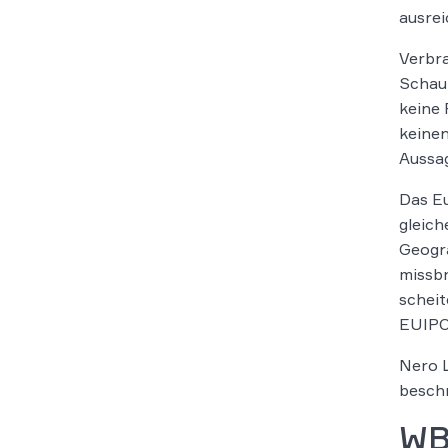
ausrei
Verbra
Schaum
keine 
keine
Aussag
Das E
gleic
Geogra
missbr
scheit
EUIPO
Nero L
beschr
WB