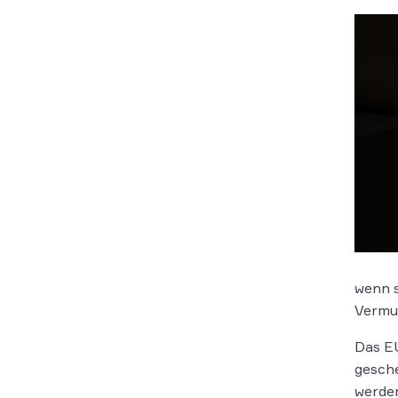
wenn s
Vermut
Das EU
gesch
werde