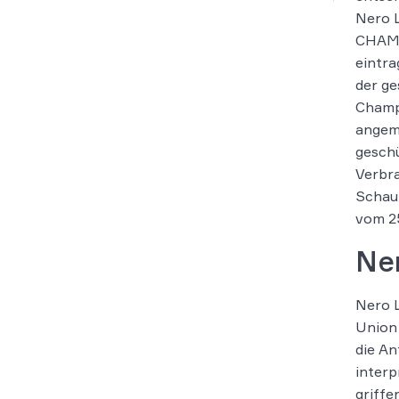
Nero 
CHAMP
eintra
der g
Champa
angem
gesch
Verbr
Schaum
vom 2
Ne
Nero 
Union 
die A
interp
griffe