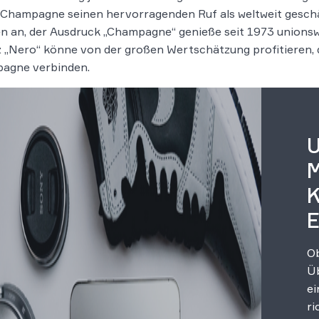
Champagne seinen hervorragenden Ruf als weltweit geschä
n an, der Ausdruck „Champagne“ genieße seit 1973 unions
 „Nero“ könne von der großen Wertschätzung profitieren,
agne verbinden.
U
M
K
E
Ob
Üb
ei
ri