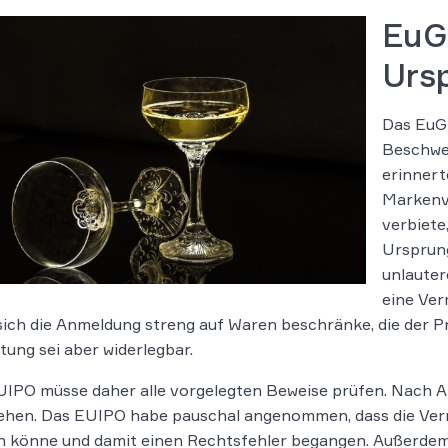
EuG
Urs
Das EuG
Beschwe
erinnert
Markenv
verbiete
Ursprun
unlauter
eine Ver
ich die Anmeldung streng auf Waren beschränke, die der P
ung sei aber widerlegbar.
IPO müsse daher alle vorgelegten Beweise prüfen. Nach An
ehen. Das EUIPO habe pauschal angenommen, dass die Ver
n könne und damit einen Rechtsfehler begangen. Außerdem