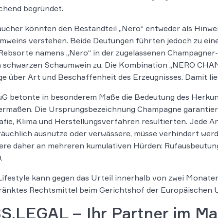
chend begründet.
ucher könnten den Bestandteil „Nero“ entweder als Hinweis
weins verstehen. Beide Deutungen führten jedoch zu einer
Rebsorte namens „Nero“ in der zugelassenen Champagner-Cu
n schwarzen Schaumwein zu. Die Kombination „NERO CHAM
e über Art und Beschaffenheit des Erzeugnisses. Damit lie
uG betonte in besonderem Maße die Bedeutung des Herkun
hermaßen. Die Ursprungsbezeichnung Champagne garantiere
fie, Klima und Herstellungsverfahren resultierten. Jede An
äuchlich ausnutze oder verwässere, müsse verhindert werd
ere daher an mehreren kumulativen Hürden: Rufausbeutung
.
ifestyle kann gegen das Urteil innerhalb von zwei Monate
änktes Rechtsmittel beim Gerichtshof der Europäischen U
S.LEGAL – Ihr Partner im Ma