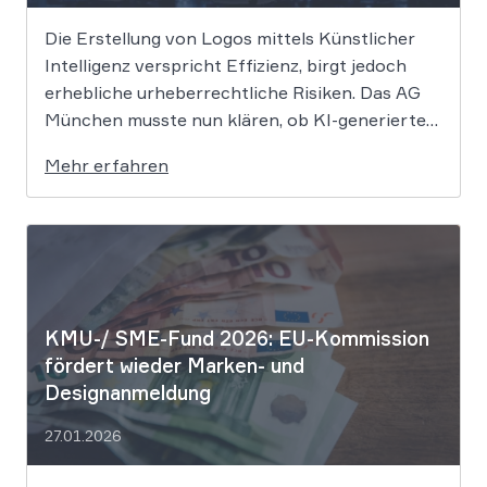
Die Erstellung von Logos mittels Künstlicher
Intelligenz verspricht Effizienz, birgt jedoch
erhebliche urheberrechtliche Risiken. Das AG
München musste nun klären, ob KI-generierte
Grafiken den notwendigen Schöpfungsgrad
Mehr erfahren
erreichen, um rechtlichen Schutz gegen
Nachahmung zu genießen. Die Entscheidung
verdeutlicht, dass der bloße Einsatz von
Algorithmen ohne menschliche Prägung den
Schutzraum des […]
KMU-/ SME-Fund 2026: EU-Kommission
fördert wieder Marken- und
Designanmeldung
27.01.2026