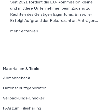
Seit 2021 fördert die EU-Kommission kleine
und mittlere Unternehmen beim Zugang zu
Rechten des Geistigen Eigentums. Ein voller
Erfolg! Aufgrund der Rekordzahl an Anträgen
für den KMU-Fonds „Ideas Powered for
Mehr erfahren
Business“ wurden die zugewiesenen Mittel in
den letzten Jahren immer rasant aufgebraucht.
Auch in diesem Jahr wird es daher […]
Materialien & Tools
Abmahncheck
Datenschutzgenerator
Verpackungs-Checker
FAQ zum Filesharing