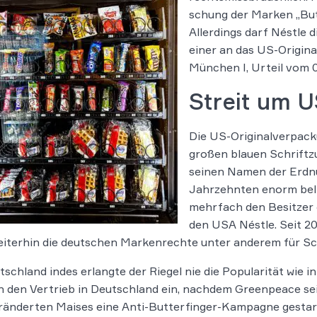
schung der Mar­ken „But­
Allerdings darf Néstle 
einer an das US-Origin
München I, Urteil vom 0
Streit um U
Die US-Originalverpack
großen blauen Schriftzu
seinen Namen der Erdnu
Jahrzehnten enorm beli
mehrfach den Besitzer 
den USA Néstle. Seit 20
eiterhin die deutschen Markenrechte unter anderem für S
tschland indes erlangte der Riegel nie die Popularität wie i
 den Vertrieb in Deutschland ein, nachdem Greenpeace se
änderten Maises eine Anti-Butterfinger-Kampagne gestart