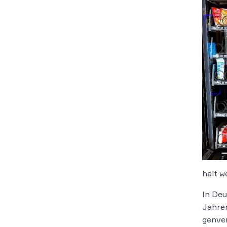
hält w
In Deu
Jahren
genver