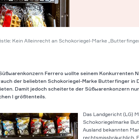
éstle: Kein Alleinrecht an Schokoriegel-Marke „Butterfinge
Süßwarenkonzern Ferrero wollte seinem Konkurrenten N
auch der beliebten Schokoriegel-Marke Butterfinger in
ieten. Damit jedoch scheiterte der Süßwarenkonzern nu
hen I größtenteils.
Das Landgericht (LG) M
Schokoriegelmarke Butt
Aus­land be­kann­ten Mar­
rechts­miss­bräuch­lich. 