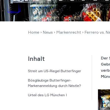
Home
›
News
›
Markenrecht
›
Ferrero vs. N
Inhalt
Der 
Gebr
verb
Streit um US-Riegel Butterfinger
Münc
Bösgläubige Butterfinger-
Markenanmeldung durch Néstle?
Urteil des LG München I