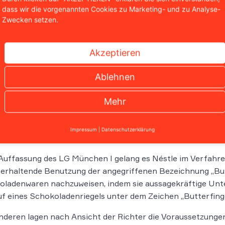
dass wir die vorgenannten Cookies zu Marketing- und zu Analyse-
wandte sich Ferrero mit der Klage u.a. gegen den Butterfin
Zwecken setzen.
hezu identisches Verpackungsdesign aufweise, wie der sein
tene Riegel. Ein solches Produkt hatte Ferrero im hiesig
erhaltenden Benutzung ihrer „Butterfinger“-Marke vorgele
Akzeptieren
 hingegen vertritt die Auffassung, die von Ferrero gelte
Ablehnen
ondere seien die Voraussetzungen einer missbräuchliche
ie Marken nicht in Behinderungsabsicht angemeldet, sond
Mehr
iesen.
teil des LG München I
Impressum
|
Datenschutzerklärung
uffassung des LG München I gelang es Néstle im Verfahren
erhaltende Benutzung der angegriffenen Bezeichnung „Butt
ladenwaren nachzuweisen, indem sie aussagekräftige Unte
f eines Schokoladenriegels unter dem Zeichen „Butterfing
nderen lagen nach Ansicht der Richter die Voraussetzung