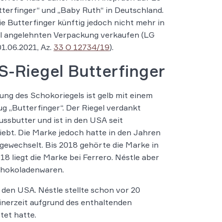
ter­fin­ger“ und „Baby Ruth“ in Deutsch­land.
die Butterfinger künftig jedoch nicht mehr in
al angelehnten Verpackung verkaufen (LG
1.06.2021, Az.
33 O 12734/19
).
S-Riegel Butterfinger
ung des Schokoriegels ist gelb mit einem
g „Butterfinger“. Der Riegel verdankt
ssbutter und ist in den USA seit
ebt. Die Marke jedoch hatte in den Jahren
gewechselt. Bis 2018 gehörte die Marke in
18 liegt die Marke bei Ferrero. Néstle aber
chokoladenwaren.
n den USA. Néstle stellte schon vor 20
inerzeit aufgrund des enthaltenden
et hatte.