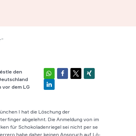
r“
éstle den
 Deutschland
n vor dem LG
ünchen I hat die Löschung der
erfinger abgelehnt. Die An­mel­dung von im
ken für Scho­ko­la­den­rie­gel sei nicht per se
Fer­re­ro habe daher kei­nen An­spruch auf Lö­