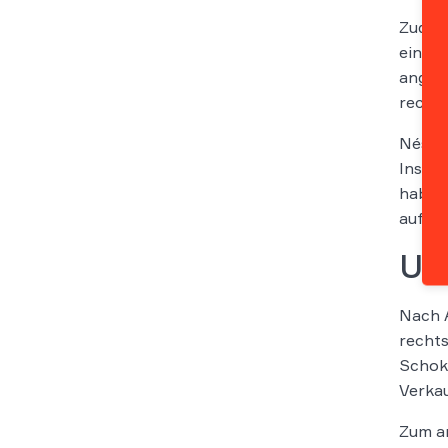
Zudem 
ein na
angebo
rechts
Néstle
Insbes
habe d
aufgew
Ur
Nach A
rechts
Schoko
Verkau
Zum a