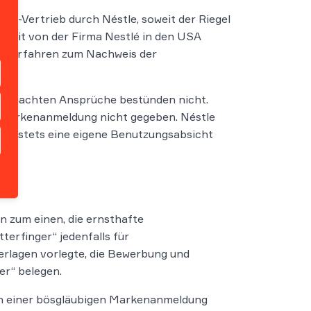
ger-Vertrieb durch Néstle, soweit der Riegel
erzeit von der Firma Nestlé in den USA
en Verfahren zum Nachweis der
gt.
nd gemachten Ansprüche bestünden nicht.
n Markenanmeldung nicht gegeben. Néstle
ern stets eine eigene Benutzungsabsicht
 zum einen, die ernsthafte
erfinger“ jedenfalls für
rlagen vorlegte, die Bewerbung und
er“ belegen.
en einer bösgläubigen Markenanmeldung