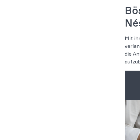
Bö
Né
Mit ih
verlan
die An
aufzub