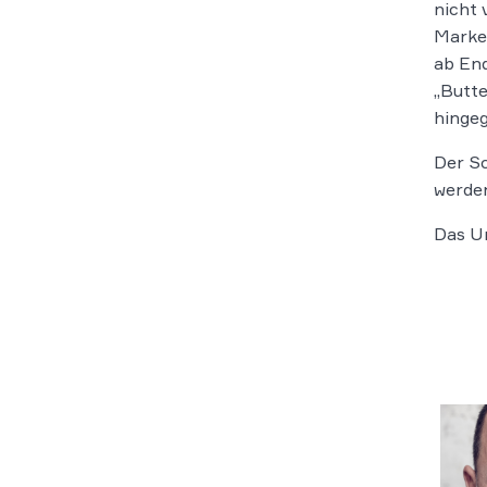
nicht 
Marken
ab End
„Butte
hinge
Der Sc
werden
Das Ur