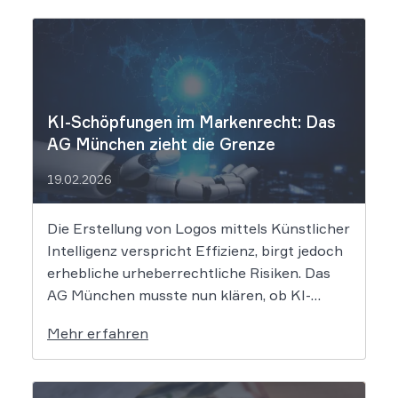
KI-Schöpfungen im Markenrecht: Das
AG München zieht die Grenze
19.02.2026
Die Erstellung von Logos mittels Künstlicher
Intelligenz verspricht Effizienz, birgt jedoch
erhebliche urheberrechtliche Risiken. Das
AG München musste nun klären, ob KI-
generierte Grafiken den notwendigen
Mehr erfahren
Schöpfungsgrad erreichen, um rechtlichen
Schutz gegen Nachahmung zu genießen. Die
Entscheidung verdeutlicht, dass der bloße