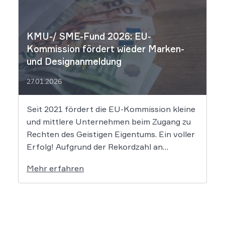
Einsatz von Algorithmen ohne menschliche
Prägung den Schutzraum des […]
KMU-/ SME-Fund 2026: EU-
Kommission fördert wieder Marken-
und Designanmeldung
27.01.2026
Seit 2021 fördert die EU-Kommission kleine
und mittlere Unternehmen beim Zugang zu
Rechten des Geistigen Eigentums. Ein voller
Erfolg! Aufgrund der Rekordzahl an
Anträgen für den KMU-Fonds „Ideas
Mehr erfahren
Powered for Business“ wurden die
zugewiesenen Mittel in den letzten Jahren
immer rasant aufgebraucht. Auch in diesem
Jahr wird es daher […]