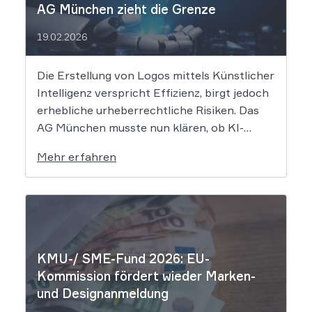
AG München zieht die Grenze
19.02.2026
Die Erstellung von Logos mittels Künstlicher
Intelligenz verspricht Effizienz, birgt jedoch
erhebliche urheberrechtliche Risiken. Das
AG München musste nun klären, ob KI-
generierte Grafiken den notwendigen
Mehr erfahren
Schöpfungsgrad erreichen, um rechtlichen
Schutz gegen Nachahmung zu genießen. Die
Entscheidung verdeutlicht, dass der bloße
Einsatz von Algorithmen ohne menschliche
Prägung den Schutzraum des […]
KMU-/ SME-Fund 2026: EU-
Kommission fördert wieder Marken-
und Designanmeldung