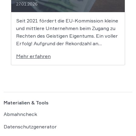
27.01.2026
Seit 2021 fördert die EU-Kommission kleine
und mittlere Unternehmen beim Zugang zu
Rechten des Geistigen Eigentums. Ein voller
Erfolg! Aufgrund der Rekordzahl an
Anträgen für den KMU-Fonds „Ideas
Mehr erfahren
Powered for Business“ wurden die
zugewiesenen Mittel in den letzten Jahren
immer rasant aufgebraucht. Auch in diesem
Jahr wird es daher […]
Materialien & Tools
Abmahncheck
Datenschutzgenerator