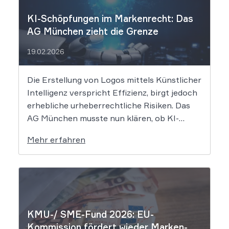
KI-Schöpfungen im Markenrecht: Das
AG München zieht die Grenze
19.02.2026
Die Erstellung von Logos mittels Künstlicher
Intelligenz verspricht Effizienz, birgt jedoch
erhebliche urheberrechtliche Risiken. Das
AG München musste nun klären, ob KI-
generierte Grafiken den notwendigen
Mehr erfahren
Schöpfungsgrad erreichen, um rechtlichen
Schutz gegen Nachahmung zu genießen. Die
Entscheidung verdeutlicht, dass der bloße
Einsatz von Algorithmen ohne menschliche
Prägung den Schutzraum des […]
KMU-/ SME-Fund 2026: EU-
Kommission fördert wieder Marken-