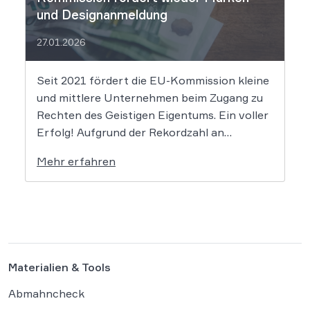
und Designanmeldung
27.01.2026
Seit 2021 fördert die EU-Kommission kleine
und mittlere Unternehmen beim Zugang zu
Rechten des Geistigen Eigentums. Ein voller
Erfolg! Aufgrund der Rekordzahl an
Anträgen für den KMU-Fonds „Ideas
Mehr erfahren
Powered for Business“ wurden die
zugewiesenen Mittel in den letzten Jahren
immer rasant aufgebraucht. Auch in diesem
Jahr wird es daher […]
Materialien & Tools
Abmahncheck