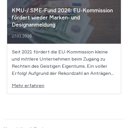
KMU-/ SME-Fund 2026: EU-Kommission
fördert wieder Marken- und
Designanmeldung
27.01.2026
Seit 2021 fördert die EU-Kommission kleine
und mittlere Unternehmen beim Zugang zu
Rechten des Geistigen Eigentums. Ein voller
Erfolg! Aufgrund der Rekordzahl an Anträgen
für den KMU-Fonds „Ideas Powered for
Mehr erfahren
Business“ wurden die zugewiesenen Mittel in
den letzten Jahren immer rasant aufgebraucht.
Auch in diesem Jahr wird es daher […]