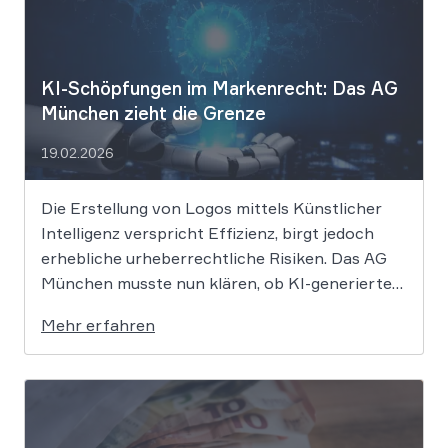
KI-Schöpfungen im Markenrecht: Das AG
München zieht die Grenze
19.02.2026
Die Erstellung von Logos mittels Künstlicher
Intelligenz verspricht Effizienz, birgt jedoch
erhebliche urheberrechtliche Risiken. Das AG
München musste nun klären, ob KI-generierte
Grafiken den notwendigen Schöpfungsgrad
Mehr erfahren
erreichen, um rechtlichen Schutz gegen
Nachahmung zu genießen. Die Entscheidung
verdeutlicht, dass der bloße Einsatz von
Algorithmen ohne menschliche Prägung den
Schutzraum des […]