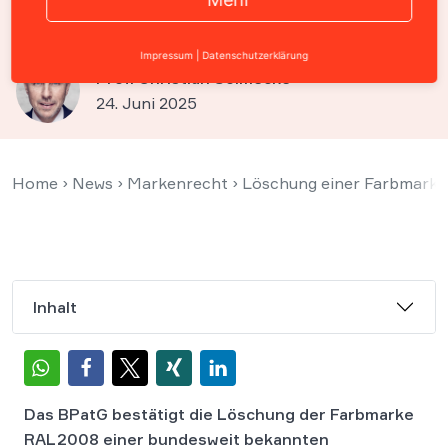
Farbe Orange
Impressum
|
Datenschutzerklärung
Prof. Christian Solmecke
24. Juni 2025
Home
›
News
›
Markenrecht
›
Löschung einer Farbmarke
Inhalt
Das BPatG bestätigt die Löschung der Farbmarke
RAL 2008 einer bundesweit bekannten