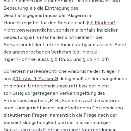
mit Druckern und Zubehör liegt. Das ist insoweit von
Bedeutung, als die Eintragung des
Geschäftsgegenstandes der Klägerin im
Handelsregister für den Schutz nach
§ 5 MarkenG
nicht von wesentlicher, sondern allenfalls indizieller
Bedeutung ist. Entscheidend ist vielmehr der
Schwerpunkt der Unternehmenstätigkeit aus der Sicht
des angesprochenen Verkehrs (vgl. hierzu:
Ingerl/Rohnke, a.a.O., § 5 Rn. 21 und § 15 Rn. 54).
Scheitern markenrechtliche Ansprüche der Klägerin
aus
§ 15 Abs. 4 MarkenG
demgemäß an der mangelnden
originären Unterscheidungskraft bzw. der nicht
schlüssig vorgetragenen Verkehrsgeltung des
Firmenbestandteils „P.-S.“, kommt es auf die weiteren
vom Landgericht in der angefochtenen Entscheidung
diskutierten Fragen, namentlich die Frage nach der
Verwechslungsfähigkeit und der markenmäßigen
Benutzung durch Eintragung einer Internetdomain