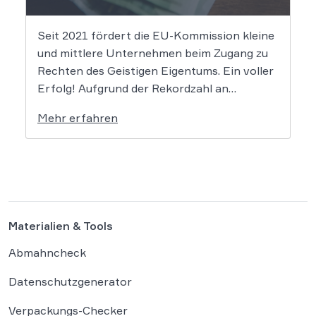
Seit 2021 fördert die EU-Kommission kleine
und mittlere Unternehmen beim Zugang zu
Rechten des Geistigen Eigentums. Ein voller
Erfolg! Aufgrund der Rekordzahl an
Anträgen für den KMU-Fonds „Ideas
Mehr erfahren
Powered for Business“ wurden die
zugewiesenen Mittel in den letzten Jahren
immer rasant aufgebraucht. Auch in diesem
Jahr wird es daher […]
Materialien & Tools
Abmahncheck
Datenschutzgenerator
Verpackungs-Checker