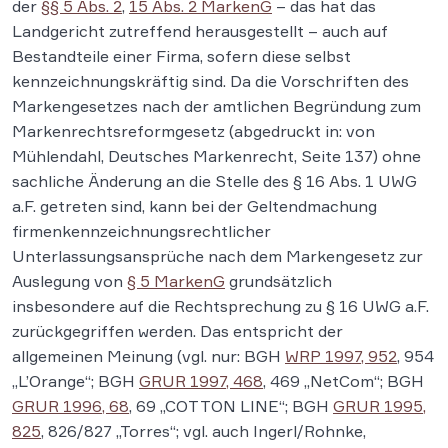
der
§§ 5 Abs. 2
,
15 Abs. 2 MarkenG
– das hat das
Landgericht zutreffend herausgestellt – auch auf
Bestandteile einer Firma, sofern diese selbst
kennzeichnungskräftig sind. Da die Vorschriften des
Markengesetzes nach der amtlichen Begründung zum
Markenrechtsreformgesetz (abgedruckt in: von
Mühlendahl, Deutsches Markenrecht, Seite 137) ohne
sachliche Änderung an die Stelle des § 16 Abs. 1 UWG
a.F. getreten sind, kann bei der Geltendmachung
firmenkennzeichnungsrechtlicher
Unterlassungsansprüche nach dem Markengesetz zur
Auslegung von
§ 5 MarkenG
grundsätzlich
insbesondere auf die Rechtsprechung zu § 16 UWG a.F.
zurückgegriffen werden. Das entspricht der
allgemeinen Meinung (vgl. nur: BGH
WRP 1997, 952
, 954
„L’Orange“; BGH
GRUR 1997, 468
, 469 „NetCom“; BGH
GRUR 1996, 68
, 69 „COTTON LINE“; BGH
GRUR 1995,
825
, 826/827 „Torres“; vgl. auch Ingerl/Rohnke,