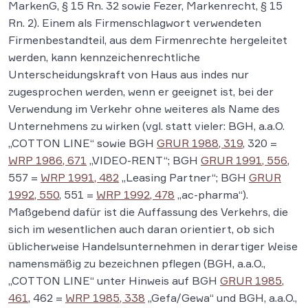
MarkenG, § 15 Rn. 32 sowie Fezer, Markenrecht, § 15
Rn. 2). Einem als Firmenschlagwort verwendeten
Firmenbestandteil, aus dem Firmenrechte hergeleitet
werden, kann kennzeichenrechtliche
Unterscheidungskraft von Haus aus indes nur
zugesprochen werden, wenn er geeignet ist, bei der
Verwendung im Verkehr ohne weiteres als Name des
Unternehmens zu wirken (vgl. statt vieler: BGH, a.a.O.
„COTTON LINE“ sowie BGH
GRUR 1988, 319
, 320 =
WRP 1986, 671
„VIDEO-RENT“; BGH
GRUR 1991, 556
,
557 =
WRP 1991, 482
„Leasing Partner“; BGH
GRUR
1992, 550
, 551 =
WRP 1992, 478
„ac-pharma“).
Maßgebend dafür ist die Auffassung des Verkehrs, die
sich im wesentlichen auch daran orientiert, ob sich
üblicherweise Handelsunternehmen in derartiger Weise
namensmäßig zu bezeichnen pflegen (BGH, a.a.O.,
„COTTON LINE“ unter Hinweis auf BGH
GRUR 1985,
461
, 462 =
WRP 1985, 338
„Gefa/Gewa“ und BGH, a.a.O.,