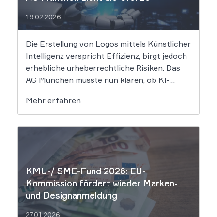
19.02.2026
Die Erstellung von Logos mittels Künstlicher
Intelligenz verspricht Effizienz, birgt jedoch
erhebliche urheberrechtliche Risiken. Das
AG München musste nun klären, ob KI-
generierte Grafiken den notwendigen
Mehr erfahren
Schöpfungsgrad erreichen, um rechtlichen
Schutz gegen Nachahmung zu genießen. Die
Entscheidung verdeutlicht, dass der bloße
Einsatz von Algorithmen ohne menschliche
Prägung den Schutzraum des […]
KMU-/ SME-Fund 2026: EU-
Kommission fördert wieder Marken-
und Designanmeldung
27.01.2026