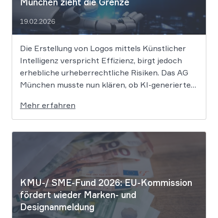
München zieht die Grenze
19.02.2026
Die Erstellung von Logos mittels Künstlicher
Intelligenz verspricht Effizienz, birgt jedoch
erhebliche urheberrechtliche Risiken. Das AG
München musste nun klären, ob KI-generierte
Grafiken den notwendigen Schöpfungsgrad
Mehr erfahren
erreichen, um rechtlichen Schutz gegen
Nachahmung zu genießen. Die Entscheidung
verdeutlicht, dass der bloße Einsatz von
Algorithmen ohne menschliche Prägung den
Schutzraum des […]
KMU-/ SME-Fund 2026: EU-Kommission
fördert wieder Marken- und
Designanmeldung