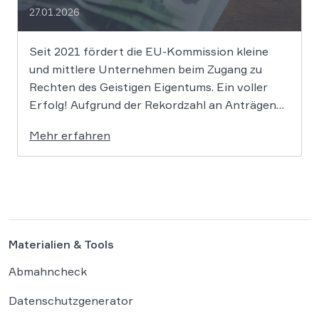
27.01.2026
Seit 2021 fördert die EU-Kommission kleine
und mittlere Unternehmen beim Zugang zu
Rechten des Geistigen Eigentums. Ein voller
Erfolg! Aufgrund der Rekordzahl an Anträgen
für den KMU-Fonds „Ideas Powered for
Mehr erfahren
Business“ wurden die zugewiesenen Mittel in
den letzten Jahren immer rasant aufgebraucht.
Auch in diesem Jahr wird es daher […]
Materialien & Tools
Abmahncheck
Datenschutzgenerator