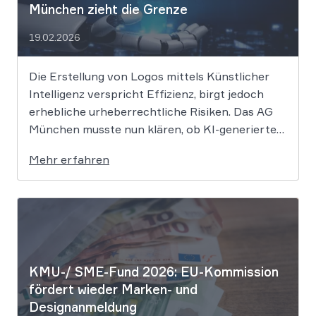
München zieht die Grenze
19.02.2026
Die Erstellung von Logos mittels Künstlicher
Intelligenz verspricht Effizienz, birgt jedoch
erhebliche urheberrechtliche Risiken. Das AG
München musste nun klären, ob KI-generierte
Grafiken den notwendigen Schöpfungsgrad
Mehr erfahren
erreichen, um rechtlichen Schutz gegen
Nachahmung zu genießen. Die Entscheidung
verdeutlicht, dass der bloße Einsatz von
Algorithmen ohne menschliche Prägung den
Schutzraum des […]
KMU-/ SME-Fund 2026: EU-Kommission
fördert wieder Marken- und
Designanmeldung