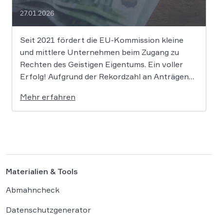
27.01.2026
Seit 2021 fördert die EU-Kommission kleine
und mittlere Unternehmen beim Zugang zu
Rechten des Geistigen Eigentums. Ein voller
Erfolg! Aufgrund der Rekordzahl an Anträgen
für den KMU-Fonds „Ideas Powered for
Mehr erfahren
Business“ wurden die zugewiesenen Mittel in
den letzten Jahren immer rasant aufgebraucht.
Auch in diesem Jahr wird es daher […]
Materialien & Tools
Abmahncheck
Datenschutzgenerator