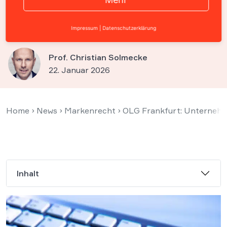
Firmennamen in Versalien
eintragen lassen
Impressum
|
Datenschutzerklärung
Prof. Christian Solmecke
22. Januar 2026
Home
›
News
›
Markenrecht
›
OLG Frankfurt: Unternehme
Inhalt