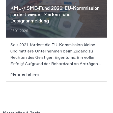
KMU-/ SME-Fund 2026: EU-Kommission
fördert wieder Marken- und
Designanmeldung
27.01.2026
Seit 2021 fördert die EU-Kommission kleine
und mittlere Unternehmen beim Zugang zu
Rechten des Geistigen Eigentums. Ein voller
Erfolg! Aufgrund der Rekordzahl an Anträgen
für den KMU-Fonds „Ideas Powered for
Mehr erfahren
Business“ wurden die zugewiesenen Mittel in
den letzten Jahren immer rasant aufgebraucht.
Auch in diesem Jahr wird es daher […]
Materialien & Tools