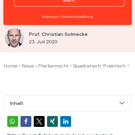
quadratisch verpackt – und
das exklusiv
Impressum
|
Datenschutzerklärung
Prof. Christian Solmecke
23. Juli 2020
Home
›
News
›
Markenrecht
›
Quadratisch. Praktisch. Ma
Inhalt