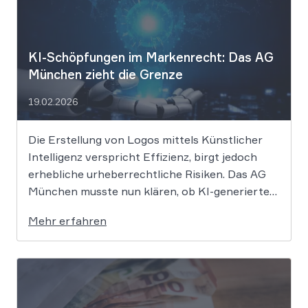
KI-Schöpfungen im Markenrecht: Das AG
München zieht die Grenze
19.02.2026
Die Erstellung von Logos mittels Künstlicher
Intelligenz verspricht Effizienz, birgt jedoch
erhebliche urheberrechtliche Risiken. Das AG
München musste nun klären, ob KI-generierte
Grafiken den notwendigen Schöpfungsgrad
Mehr erfahren
erreichen, um rechtlichen Schutz gegen
Nachahmung zu genießen. Die Entscheidung
verdeutlicht, dass der bloße Einsatz von
Algorithmen ohne menschliche Prägung den
Schutzraum des […]